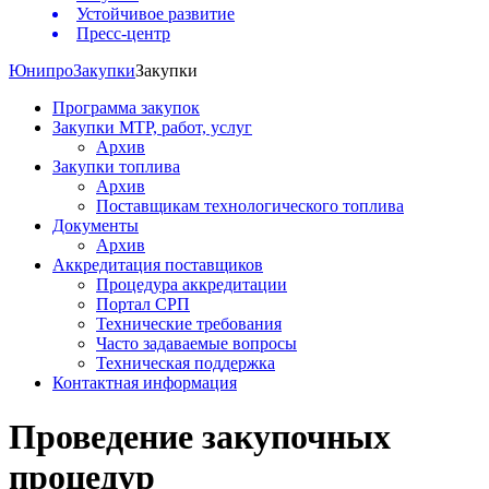
Устойчивое развитие
Пресс-центр
Юнипро
Закупки
Закупки
Программа закупок
Закупки МТР, работ, услуг
Архив
Закупки топлива
Архив
Поставщикам технологического топлива
Документы
Архив
Аккредитация поставщиков
Процедура аккредитации
Портал СРП
Технические требования
Часто задаваемые вопросы
Техническая поддержка
Контактная информация
Проведение закупочных
процедур