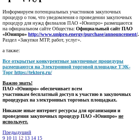
Информируем потенциальных участников закупочных
процедур о том, что уведомления о проведении закупочных
процедур для нужд филиалов ПАО «Юнипро» размещаются
на официальном сайте Общества:
Официальный сайт ПАО
«Юнипро»
http://www.unipro.energy/purchase/announcement/
.
Раздел «Закупки МТР, работ, услуг».
а также:
Все открытые конкурентные закупочные процедуры
размещаются на
Электронной торговой площадке ТЭК-
Торг
https://tektorg.ru/
Важно знать!
ПАО «Юнипро» обеспечивает всем
участникам бесплатный доступ к участию в закупочных
процедурах на электронных торговых площадках.
Никакие иные интернет ресурсы для организации и
проведения закупочных процедур ПАО «Юнипро»
не
использует.
Предыдущий
9
10
11
12
13
14
15