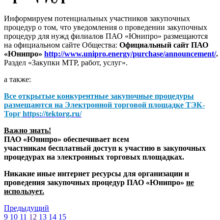
Информируем потенциальных участников закупочных
процедур о том, что уведомления о проведении закупочных
процедур для нужд филиалов ПАО «Юнипро» размещаются
на официальном сайте Общества:
Официальный сайт ПАО
«Юнипро»
http://www.unipro.energy/purchase/announcement/
.
Раздел «Закупки МТР, работ, услуг».
а также:
Все открытые конкурентные закупочные процедуры
размещаются на
Электронной торговой площадке ТЭК-
Торг
https://tektorg.ru/
Важно знать!
ПАО «Юнипро» обеспечивает всем
участникам бесплатный доступ к участию в закупочных
процедурах на электронных торговых площадках.
Никакие иные интернет ресурсы для организации и
проведения закупочных процедур ПАО «Юнипро»
не
использует.
Предыдущий
9
10
11
12
13
14
15