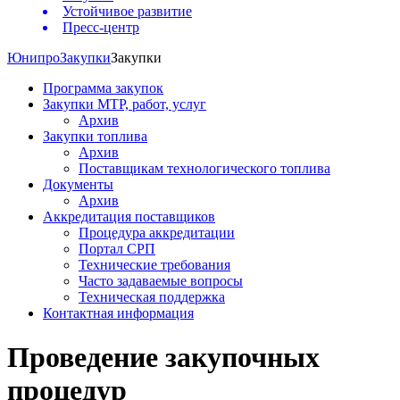
Устойчивое развитие
Пресс-центр
Юнипро
Закупки
Закупки
Программа закупок
Закупки МТР, работ, услуг
Архив
Закупки топлива
Архив
Поставщикам технологического топлива
Документы
Архив
Аккредитация поставщиков
Процедура аккредитации
Портал СРП
Технические требования
Часто задаваемые вопросы
Техническая поддержка
Контактная информация
Проведение закупочных
процедур