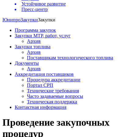
Устойчивое развитие
Пресс-центр
Юнипро
Закупки
Закупки
Программа закупок
Закупки МТР, работ, услуг
Архив
Закупки топлива
Архив
Поставщикам технологического топлива
Документы
Архив
Аккредитация поставщиков
Процедура аккредитации
Портал СРП
Технические требования
Часто задаваемые вопросы
Техническая поддержка
Контактная информация
Проведение закупочных
процедур