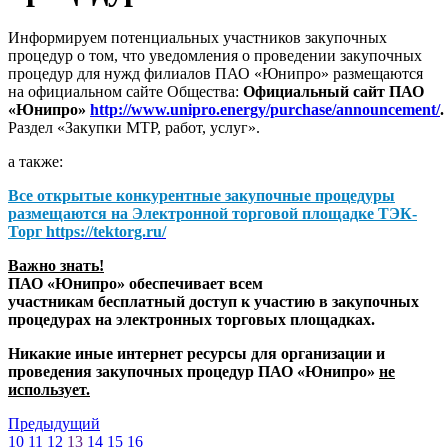
Информируем потенциальных участников закупочных
процедур о том, что уведомления о проведении закупочных
процедур для нужд филиалов ПАО «Юнипро» размещаются
на официальном сайте Общества:
Официальный сайт ПАО
«Юнипро»
http://www.unipro.energy/purchase/announcement/
.
Раздел «Закупки МТР, работ, услуг».
а также:
Все открытые конкурентные закупочные процедуры
размещаются на
Электронной торговой площадке ТЭК-
Торг
https://tektorg.ru/
Важно знать!
ПАО «Юнипро» обеспечивает всем
участникам бесплатный доступ к участию в закупочных
процедурах на электронных торговых площадках.
Никакие иные интернет ресурсы для организации и
проведения закупочных процедур ПАО «Юнипро»
не
использует.
Предыдущий
10
11
12
13
14
15
16