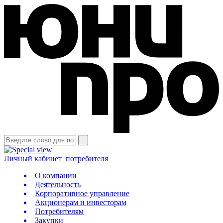
Личный кабинет
потребителя
О компании
Деятельность
Корпоративное управление
Акционерам и инвесторам
Потребителям
Закупки