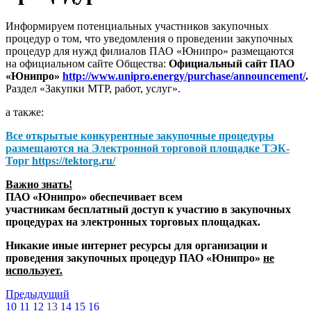
Информируем потенциальных участников закупочных
процедур о том, что уведомления о проведении закупочных
процедур для нужд филиалов ПАО «Юнипро» размещаются
на официальном сайте Общества:
Официальный сайт ПАО
«Юнипро»
http://www.unipro.energy/purchase/announcement/
.
Раздел «Закупки МТР, работ, услуг».
а также:
Все открытые конкурентные закупочные процедуры
размещаются на
Электронной торговой площадке ТЭК-
Торг
https://tektorg.ru/
Важно знать!
ПАО «Юнипро» обеспечивает всем
участникам бесплатный доступ к участию в закупочных
процедурах на электронных торговых площадках.
Никакие иные интернет ресурсы для организации и
проведения закупочных процедур ПАО «Юнипро»
не
использует.
Предыдущий
10
11
12
13
14
15
16