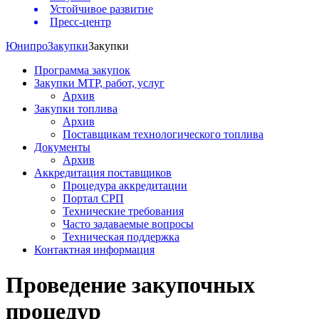
Устойчивое развитие
Пресс-центр
Юнипро
Закупки
Закупки
Программа закупок
Закупки МТР, работ, услуг
Архив
Закупки топлива
Архив
Поставщикам технологического топлива
Документы
Архив
Аккредитация поставщиков
Процедура аккредитации
Портал СРП
Технические требования
Часто задаваемые вопросы
Техническая поддержка
Контактная информация
Проведение закупочных
процедур