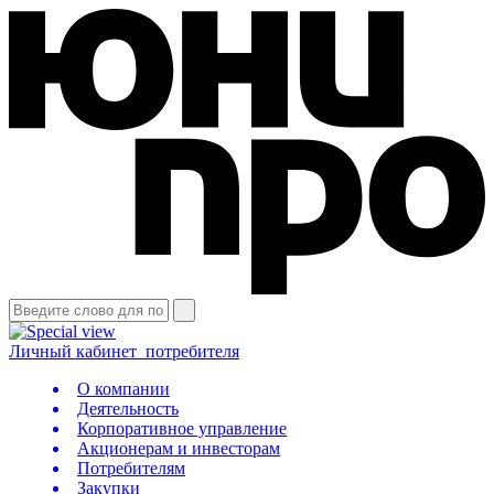
Личный кабинет
потребителя
О компании
Деятельность
Корпоративное управление
Акционерам и инвесторам
Потребителям
Закупки