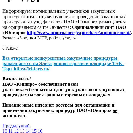
Информируем потенциальных участников закупочных
процедур о том, что уведомления о проведении закупочных
процедур для нужд филиалов ПАО «Юнипро» размещаются
на официальном сайте Общества:
Официальный сайт ПАО
«Юнипро»
http://www.unipro.energy/purchase/announcement/
.
Раздел «Закупки МТР, работ, услуг».
а также:
Все открытые конкурентные закупочные процедуры
размещаются на
Электронной торговой площадке ТЭК-
Торг
https://tektorg.ru/
Важно знать!
ПАО «Юнипро» обеспечивает всем
участникам бесплатный доступ к участию в закупочных
процедурах на электронных торговых площадках.
Никакие иные интернет ресурсы для организации и
проведения закупочных процедур ПАО «Юнипро»
не
использует.
Предыдущий
10
11
12
13
14
15
16