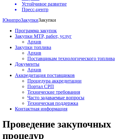
Устойчивое развитие
Пресс-центр
Юнипро
Закупки
Закупки
Программа закупок
Закупки МТР, работ, услуг
Архив
Закупки топлива
Архив
Поставщикам технологического топлива
Документы
Архив
Аккредитация поставщиков
Процедура аккредитации
Портал СРП
Технические требования
Часто задаваемые вопросы
Техническая поддержка
Контактная информация
Проведение закупочных
процедур