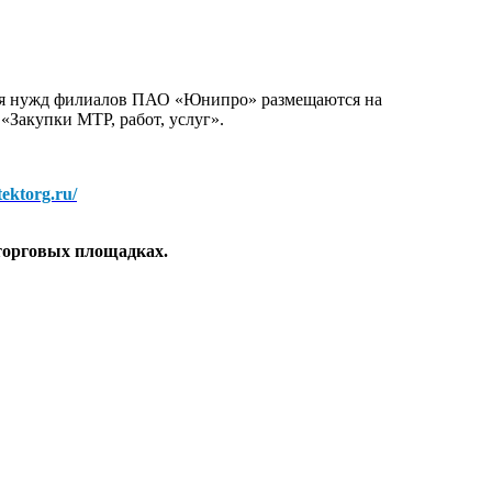
для нужд филиалов ПАО «Юнипро» размещаются на
 «Закупки МТР, работ, услуг».
/tektorg.ru/
торговых площадках.