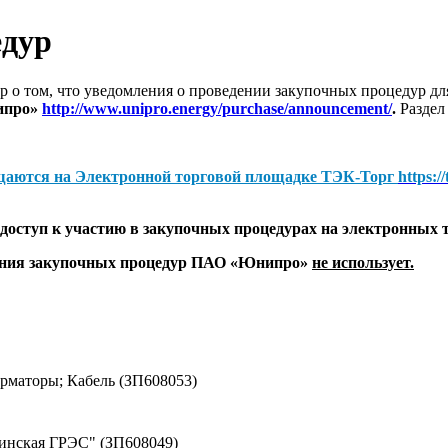
едур
 о том, что уведомления о проведении закупочных процедур 
ипро»
http://www.unipro.energy/purchase/announcement/
.
Раздел
щаются на
Электронной торговой площадке ТЭК-Торг
https:/
оступ к участию в закупочных процедурах на электронных 
дения закупочных процедур ПАО «Юнипро»
не использует.
маторы; Кабель (ЗП608053)
винская ГРЭС" (ЗП608049)