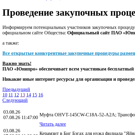
Проведение закупочных проц
Информируем потенциальных участников закупочных процедур
официальном сайте Общества:
Официальный сайт ПАО «Юн
а также:
Все открытые конкурентные закупочные процедуры разме
Важно знать!
ПАО «Юнипро» обеспечивает всем участникам бесплатный д
Никакие иные интернет ресурсы для организации и прове
Предыдущий
10
11
12
13
14
15
16
Следующий
03.08.26
Муфта OHVT-145CW-C18A-52-A2A; Трансфор
07.08.26 11:47:00
Читать далее
03.08.26
Керамзит в Биг Бэгах для нужд филиала "Яй