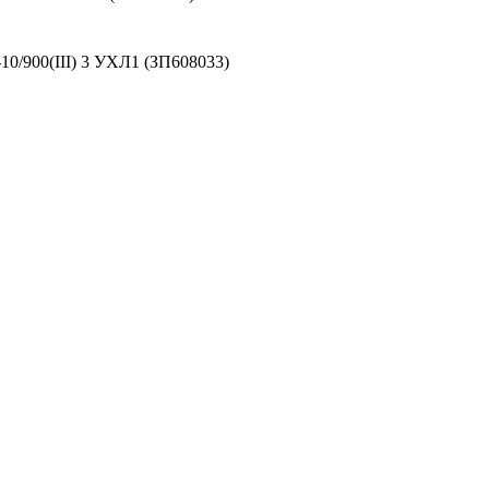
0/900(III) 3 УХЛ1 (ЗП608033)