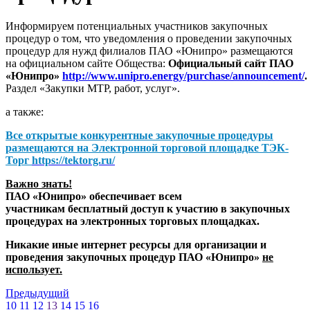
Информируем потенциальных участников закупочных
процедур о том, что уведомления о проведении закупочных
процедур для нужд филиалов ПАО «Юнипро» размещаются
на официальном сайте Общества:
Официальный сайт ПАО
«Юнипро»
http://www.unipro.energy/purchase/announcement/
.
Раздел «Закупки МТР, работ, услуг».
а также:
Все открытые конкурентные закупочные процедуры
размещаются на
Электронной торговой площадке ТЭК-
Торг
https://tektorg.ru/
Важно знать!
ПАО «Юнипро» обеспечивает всем
участникам бесплатный доступ к участию в закупочных
процедурах на электронных торговых площадках.
Никакие иные интернет ресурсы для организации и
проведения закупочных процедур ПАО «Юнипро»
не
использует.
Предыдущий
10
11
12
13
14
15
16