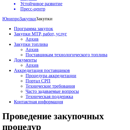
Устойчивое развитие
Пресс-центр
Юнипро
Закупки
Закупки
Программа закупок
Закупки МТР, работ, услуг
Архив
Закупки топлива
Архив
Поставщикам технологического топлива
Документы
Архив
Аккредитация поставщиков
Процедура аккредитации
Портал СРП
Технические требования
Часто задаваемые вопросы
Техническая поддержка
Контактная информация
Проведение закупочных
процедур