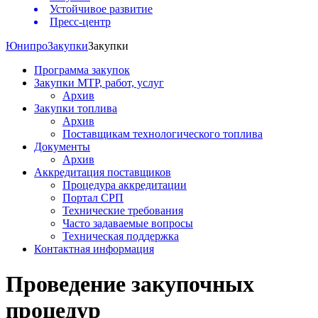
Устойчивое развитие
Пресс-центр
Юнипро
Закупки
Закупки
Программа закупок
Закупки МТР, работ, услуг
Архив
Закупки топлива
Архив
Поставщикам технологического топлива
Документы
Архив
Аккредитация поставщиков
Процедура аккредитации
Портал СРП
Технические требования
Часто задаваемые вопросы
Техническая поддержка
Контактная информация
Проведение закупочных
процедур