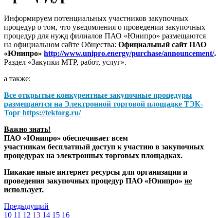
Информируем потенциальных участников закупочных
процедур о том, что уведомления о проведении закупочных
процедур для нужд филиалов ПАО «Юнипро» размещаются
на официальном сайте Общества:
Официальный сайт ПАО
«Юнипро»
http://www.unipro.energy/purchase/announcement/
.
Раздел «Закупки МТР, работ, услуг».
а также:
Все открытые конкурентные закупочные процедуры
размещаются на
Электронной торговой площадке ТЭК-
Торг
https://tektorg.ru/
Важно знать!
ПАО «Юнипро» обеспечивает всем
участникам бесплатный доступ к участию в закупочных
процедурах на электронных торговых площадках.
Никакие иные интернет ресурсы для организации и
проведения закупочных процедур ПАО «Юнипро»
не
использует.
Предыдущий
10
11
12
13
14
15
16