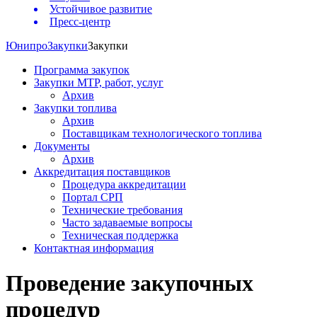
Устойчивое развитие
Пресс-центр
Юнипро
Закупки
Закупки
Программа закупок
Закупки МТР, работ, услуг
Архив
Закупки топлива
Архив
Поставщикам технологического топлива
Документы
Архив
Аккредитация поставщиков
Процедура аккредитации
Портал СРП
Технические требования
Часто задаваемые вопросы
Техническая поддержка
Контактная информация
Проведение закупочных
процедур