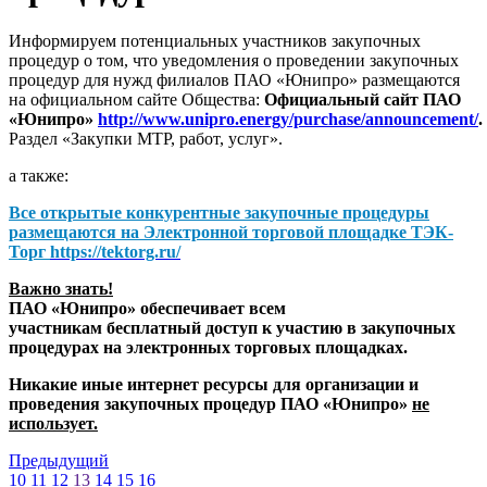
Информируем потенциальных участников закупочных
процедур о том, что уведомления о проведении закупочных
процедур для нужд филиалов ПАО «Юнипро» размещаются
на официальном сайте Общества:
Официальный сайт ПАО
«Юнипро»
http://www.unipro.energy/purchase/announcement/
.
Раздел «Закупки МТР, работ, услуг».
а также:
Все открытые конкурентные закупочные процедуры
размещаются на
Электронной торговой площадке ТЭК-
Торг
https://tektorg.ru/
Важно знать!
ПАО «Юнипро» обеспечивает всем
участникам бесплатный доступ к участию в закупочных
процедурах на электронных торговых площадках.
Никакие иные интернет ресурсы для организации и
проведения закупочных процедур ПАО «Юнипро»
не
использует.
Предыдущий
10
11
12
13
14
15
16