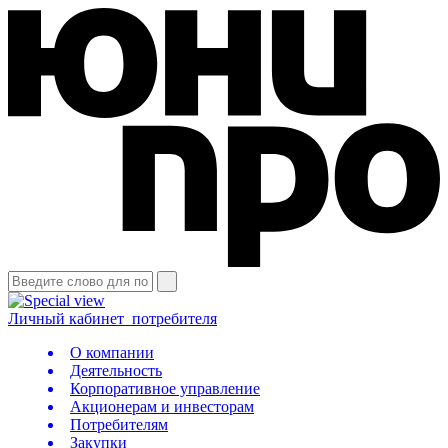
Личный кабинет
потребителя
О компании
Деятельность
Корпоративное управление
Акционерам и инвесторам
Потребителям
Закупки