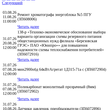
Следующий
03.08.26
Ремонт хроматографа энергоблока №5 ПГУ
11.08.26
(ЗП608006)
11:00:00
Читать далее
138-р «Технико-экономическое обоснование выбора
варианта организации схемы резервного питания
31.07.26
общестанционных нужд филиала «Березовская
20.08.26
ГРЭС» ПАО «Юнипро»» для повышения
12:00:00
надежности схемы теплоснабжения потребителей»
(ЗП6072916)
Читать далее
31.07.26
07.08.26
мин2900обд 64кВтАгрегат 1Д315-71а с (ЗП6072904)
12:00:00
Читать далее
31.07.26
Поликарбонат монолитный прозрачный (8мм)
07.08.26
(ЗП6072902)
12:00:00
Читать далее
31.07.26
10.08.26
Датчики давления, преобразователи (ЗП6072896)