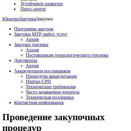
Устойчивое развитие
Пресс-центр
Юнипро
Закупки
Закупки
Программа закупок
Закупки МТР, работ, услуг
Архив
Закупки топлива
Архив
Поставщикам технологического топлива
Документы
Архив
Аккредитация поставщиков
Процедура аккредитации
Портал СРП
Технические требования
Часто задаваемые вопросы
Техническая поддержка
Контактная информация
Проведение закупочных
процедур