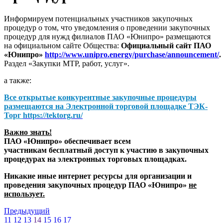
Информируем потенциальных участников закупочных
процедур о том, что уведомления о проведении закупочных
процедур для нужд филиалов ПАО «Юнипро» размещаются
на официальном сайте Общества:
Официальный сайт ПАО
«Юнипро»
http://www.unipro.energy/purchase/announcement/
.
Раздел «Закупки МТР, работ, услуг».
а также:
Все открытые конкурентные закупочные процедуры
размещаются на
Электронной торговой площадке ТЭК-
Торг
https://tektorg.ru/
Важно знать!
ПАО «Юнипро» обеспечивает всем
участникам бесплатный доступ к участию в закупочных
процедурах на электронных торговых площадках.
Никакие иные интернет ресурсы для организации и
проведения закупочных процедур ПАО «Юнипро»
не
использует.
Предыдущий
11
12
13
14
15
16
17