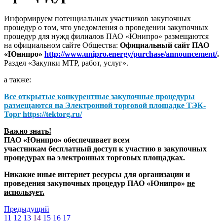
Информируем потенциальных участников закупочных
процедур о том, что уведомления о проведении закупочных
процедур для нужд филиалов ПАО «Юнипро» размещаются
на официальном сайте Общества:
Официальный сайт ПАО
«Юнипро»
http://www.unipro.energy/purchase/announcement/
.
Раздел «Закупки МТР, работ, услуг».
а также:
Все открытые конкурентные закупочные процедуры
размещаются на
Электронной торговой площадке ТЭК-
Торг
https://tektorg.ru/
Важно знать!
ПАО «Юнипро» обеспечивает всем
участникам бесплатный доступ к участию в закупочных
процедурах на электронных торговых площадках.
Никакие иные интернет ресурсы для организации и
проведения закупочных процедур ПАО «Юнипро»
не
использует.
Предыдущий
11
12
13
14
15
16
17