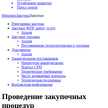
Устойчивое развитие
Пресс-центр
Юнипро
Закупки
Закупки
Программа закупок
Закупки МТР, работ, услуг
Архив
Закупки топлива
Архив
Поставщикам технологического топлива
Документы
Архив
Аккредитация поставщиков
Процедура аккредитации
Портал СРП
Технические требования
Часто задаваемые вопросы
Техническая поддержка
Контактная информация
Проведение закупочных
процедур