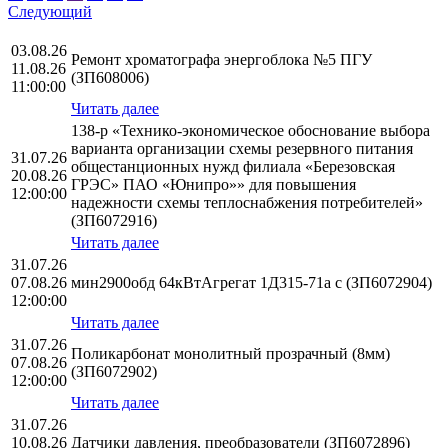
Следующий
03.08.26
Ремонт хроматографа энергоблока №5 ПГУ
11.08.26
(ЗП608006)
11:00:00
Читать далее
138-р «Технико-экономическое обоснование выбора
варианта организации схемы резервного питания
31.07.26
общестанционных нужд филиала «Березовская
20.08.26
ГРЭС» ПАО «Юнипро»» для повышения
12:00:00
надежности схемы теплоснабжения потребителей»
(ЗП6072916)
Читать далее
31.07.26
07.08.26
мин2900обд 64кВтАгрегат 1Д315-71а с (ЗП6072904)
12:00:00
Читать далее
31.07.26
Поликарбонат монолитный прозрачный (8мм)
07.08.26
(ЗП6072902)
12:00:00
Читать далее
31.07.26
10.08.26
Датчики давления, преобразователи (ЗП6072896)