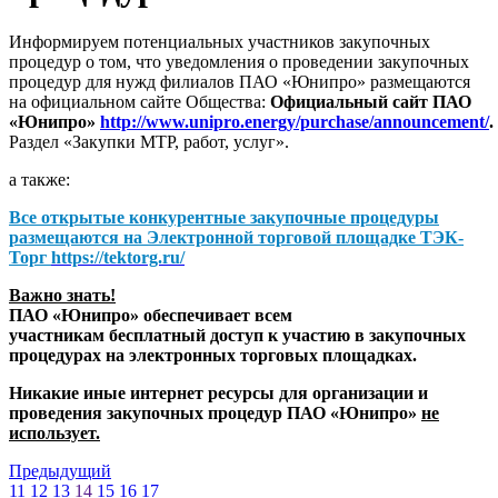
Информируем потенциальных участников закупочных
процедур о том, что уведомления о проведении закупочных
процедур для нужд филиалов ПАО «Юнипро» размещаются
на официальном сайте Общества:
Официальный сайт ПАО
«Юнипро»
http://www.unipro.energy/purchase/announcement/
.
Раздел «Закупки МТР, работ, услуг».
а также:
Все открытые конкурентные закупочные процедуры
размещаются на
Электронной торговой площадке ТЭК-
Торг
https://tektorg.ru/
Важно знать!
ПАО «Юнипро» обеспечивает всем
участникам бесплатный доступ к участию в закупочных
процедурах на электронных торговых площадках.
Никакие иные интернет ресурсы для организации и
проведения закупочных процедур ПАО «Юнипро»
не
использует.
Предыдущий
11
12
13
14
15
16
17