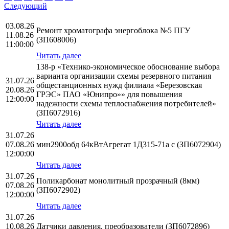
Следующий
03.08.26
Ремонт хроматографа энергоблока №5 ПГУ
11.08.26
(ЗП608006)
11:00:00
Читать далее
138-р «Технико-экономическое обоснование выбора
варианта организации схемы резервного питания
31.07.26
общестанционных нужд филиала «Березовская
20.08.26
ГРЭС» ПАО «Юнипро»» для повышения
12:00:00
надежности схемы теплоснабжения потребителей»
(ЗП6072916)
Читать далее
31.07.26
07.08.26
мин2900обд 64кВтАгрегат 1Д315-71а с (ЗП6072904)
12:00:00
Читать далее
31.07.26
Поликарбонат монолитный прозрачный (8мм)
07.08.26
(ЗП6072902)
12:00:00
Читать далее
31.07.26
10.08.26
Датчики давления, преобразователи (ЗП6072896)