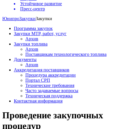
Устойчивое развитие
Пресс-центр
Юнипро
Закупки
Закупки
Программа закупок
Закупки МТР, работ, услуг
Архив
Закупки топлива
Архив
Поставщикам технологического топлива
Документы
Архив
Аккредитация поставщиков
Процедура аккредитации
Портал СРП
Технические требования
Часто задаваемые вопросы
Техническая поддержка
Контактная информация
Проведение закупочных
процедур