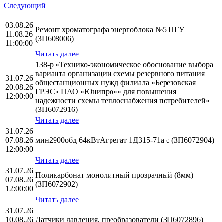
Следующий
03.08.26
Ремонт хроматографа энергоблока №5 ПГУ
11.08.26
(ЗП608006)
11:00:00
Читать далее
138-р «Технико-экономическое обоснование выбора
варианта организации схемы резервного питания
31.07.26
общестанционных нужд филиала «Березовская
20.08.26
ГРЭС» ПАО «Юнипро»» для повышения
12:00:00
надежности схемы теплоснабжения потребителей»
(ЗП6072916)
Читать далее
31.07.26
07.08.26
мин2900обд 64кВтАгрегат 1Д315-71а с (ЗП6072904)
12:00:00
Читать далее
31.07.26
Поликарбонат монолитный прозрачный (8мм)
07.08.26
(ЗП6072902)
12:00:00
Читать далее
31.07.26
10.08.26
Датчики давления, преобразователи (ЗП6072896)