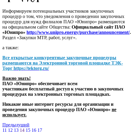
Информируем потенциальных участников закупочных
процедур о том, что уведомления о проведении закупочных
процедур для нужд филиалов ПАО «Юнипро» размещаются
на официальном сайте Общества:
Официальный сайт ПАО
«Юнипро»
http://www.unipro.energy/purchase/announcement/
.
Раздел «Закупки МТР, работ, услуг».
а также:
Все открытые конкурентные закупочные процедуры
размещаются на
Электронной торговой площадке ТЭК-
Торг
https://tektorg.ru/
Важно знать!
ПАО «Юнипро» обеспечивает всем
участникам бесплатный доступ к участию в закупочных
процедурах на электронных торговых площадках.
Никакие иные интернет ресурсы для организации и
проведения закупочных процедур ПАО «Юнипро»
не
использует.
Предыдущий
11
12
13
14
15
16
17