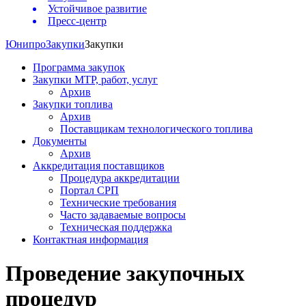
Устойчивое развитие
Пресс-центр
Юнипро
Закупки
Закупки
Программа закупок
Закупки МТР, работ, услуг
Архив
Закупки топлива
Архив
Поставщикам технологического топлива
Документы
Архив
Аккредитация поставщиков
Процедура аккредитации
Портал СРП
Технические требования
Часто задаваемые вопросы
Техническая поддержка
Контактная информация
Проведение закупочных
процедур