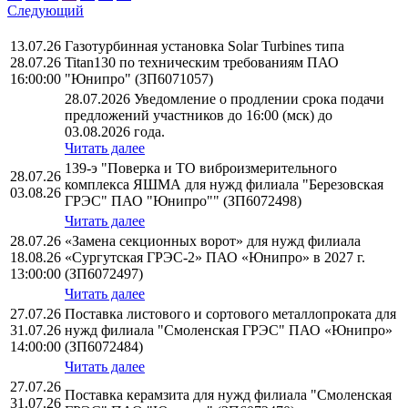
Следующий
13.07.26
Газотурбинная установка Solar Turbines типа
28.07.26
Titan130 по техническим требованиям ПАО
16:00:00
"Юнипро" (ЗП6071057)
28.07.2026 Уведомление о продлении срока подачи
предложений участников до 16:00 (мск) до
03.08.2026 года.
Читать далее
139-э "Поверка и ТО виброизмерительного
28.07.26
комплекса ЯШМА для нужд филиала "Березовская
03.08.26
ГРЭС" ПАО "Юнипро"" (ЗП6072498)
Читать далее
28.07.26
«Замена секционных ворот» для нужд филиала
18.08.26
«Сургутская ГРЭС-2» ПАО «Юнипро» в 2027 г.
13:00:00
(ЗП6072497)
Читать далее
27.07.26
Поставка листового и сортового металлопроката для
31.07.26
нужд филиала "Смоленская ГРЭС" ПАО «Юнипро»
14:00:00
(ЗП6072484)
Читать далее
27.07.26
Поставка керамзита для нужд филиала "Смоленская
31.07.26