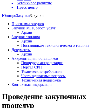
Устойчивое развитие
Пресс-центр
Юнипро
Закупки
Закупки
Программа закупок
Закупки МТР, работ, услуг
Архив
Закупки топлива
Архив
Поставщикам технологического топлива
Документы
Архив
Аккредитация поставщиков
Процедура аккредитации
Портал СРП
Технические требования
Часто задаваемые вопросы
Техническая поддержка
Контактная информация
Проведение закупочных
процедур