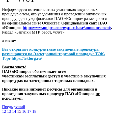
Информируем потенциальных участников закупочных
процедур о том, что уведомления о проведении закупочных
процедур для нужд филиалов ПАО «Юнипро» размещаются
на официальном сайте Общества:
Официальный сайт ПАО
«Юнипро»
http://www.unipro.energy/purchase/announcement/
.
Раздел «Закупки МТР, работ, услуг».
а также:
Все открытые конкурентные закупочные процедуры
размещаются на
Электронной торговой площадке ТЭК-
Торг
https://tektorg.ru/
Важно знать!
ПАО «Юнипро» обеспечивает всем
участникам бесплатный доступ к участию в закупочных
процедурах на электронных торговых площадках.
Никакие иные интернет ресурсы для организации и
проведения закупочных процедур ПАО «Юнипро»
не
использует.
Предыдущий
12
13
14
15
16
17
18