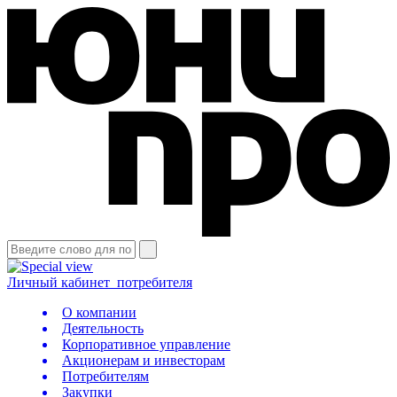
Личный кабинет
потребителя
О компании
Деятельность
Корпоративное управление
Акционерам и инвесторам
Потребителям
Закупки