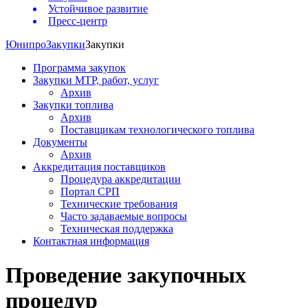
Устойчивое развитие
Пресс-центр
Юнипро
Закупки
Закупки
Программа закупок
Закупки МТР, работ, услуг
Архив
Закупки топлива
Архив
Поставщикам технологического топлива
Документы
Архив
Аккредитация поставщиков
Процедура аккредитации
Портал СРП
Технические требования
Часто задаваемые вопросы
Техническая поддержка
Контактная информация
Проведение закупочных
процедур