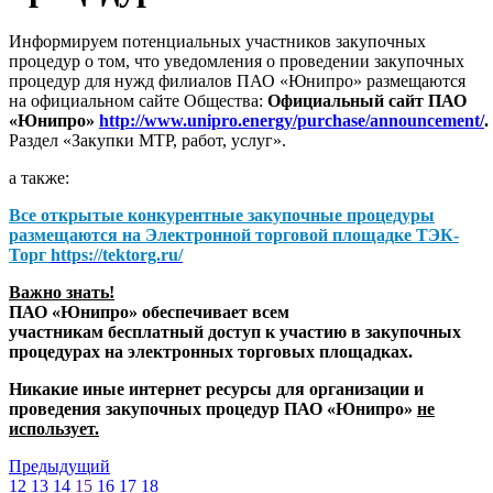
Информируем потенциальных участников закупочных
процедур о том, что уведомления о проведении закупочных
процедур для нужд филиалов ПАО «Юнипро» размещаются
на официальном сайте Общества:
Официальный сайт ПАО
«Юнипро»
http://www.unipro.energy/purchase/announcement/
.
Раздел «Закупки МТР, работ, услуг».
а также:
Все открытые конкурентные закупочные процедуры
размещаются на
Электронной торговой площадке ТЭК-
Торг
https://tektorg.ru/
Важно знать!
ПАО «Юнипро» обеспечивает всем
участникам бесплатный доступ к участию в закупочных
процедурах на электронных торговых площадках.
Никакие иные интернет ресурсы для организации и
проведения закупочных процедур ПАО «Юнипро»
не
использует.
Предыдущий
12
13
14
15
16
17
18