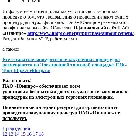
Информируем потенциальных участников закупочных
процедур о том, что уведомления о проведении закупочных
процедур для нужд филиалов ПАО «Юнипро» размещаются
на официальном сайте Общества:
Официальный сайт ПАО
«Юнипро»
http://www.unipro.energy/purchase/announcement/
.
Раздел «Закупки МТР, работ, услуг».
а также:
Все открытые конкурентные закупочные процедуры
размещаются на
Электронной торговой площадке ТЭК-
Торг
https://tektorg.ru/
Важно знать!
ПАО «Юнипро» обеспечивает всем
участникам бесплатный доступ к участию в закупочных
процедурах на электронных торговых площадках.
Никакие иные интернет ресурсы для организации и
проведения закупочных процедур ПАО «Юнипро»
не
использует.
Предыдущий
12
13
14
15
16
17
18