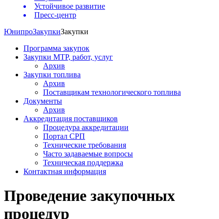
Устойчивое развитие
Пресс-центр
Юнипро
Закупки
Закупки
Программа закупок
Закупки МТР, работ, услуг
Архив
Закупки топлива
Архив
Поставщикам технологического топлива
Документы
Архив
Аккредитация поставщиков
Процедура аккредитации
Портал СРП
Технические требования
Часто задаваемые вопросы
Техническая поддержка
Контактная информация
Проведение закупочных
процедур