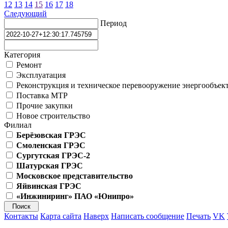
12
13
14
15
16
17
18
Следующий
Период
Категория
Ремонт
Эксплуатация
Реконструкция и техническое перевооружение энергообъек
Поставка МТР
Прочие закупки
Новое строительство
Филиал
Берёзовская ГРЭС
Смоленская ГРЭС
Сургутская ГРЭС-2
Шатурская ГРЭС
Московское представительство
Яйвинская ГРЭС
«Инжиниринг» ПАО «Юнипро»
Контакты
Карта сайта
Наверх
Написать сообщение
Печать
VK