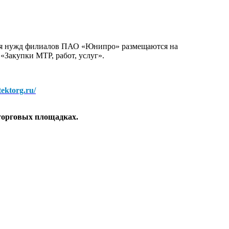
для нужд филиалов ПАО «Юнипро» размещаются на
 «Закупки МТР, работ, услуг».
/tektorg.ru/
торговых площадках.