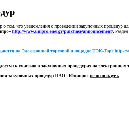
едур
 о том, что уведомления о проведении закупочных процедур 
ипро»
http://www.unipro.energy/purchase/announcement/
.
Раздел
щаются на
Электронной торговой площадке ТЭК-Торг
https:/
оступ к участию в закупочных процедурах на электронных 
дения закупочных процедур ПАО «Юнипро»
не использует.