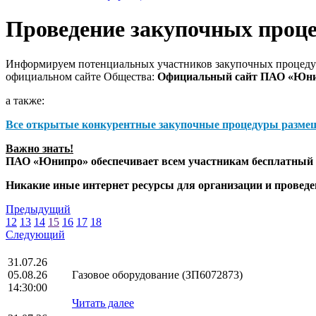
Проведение закупочных проц
Информируем потенциальных участников закупочных процедур
официальном сайте Общества:
Официальный сайт ПАО «Юн
а также:
Все открытые конкурентные закупочные процедуры разме
Важно знать!
ПАО «Юнипро» обеспечивает всем участникам бесплатный д
Никакие иные интернет ресурсы для организации и прове
Предыдущий
12
13
14
15
16
17
18
Следующий
31.07.26
05.08.26
Газовое оборудование (ЗП6072873)
14:30:00
Читать далее