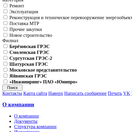
Ремонт
Эксплуатация
Реконструкция и техническое перевооружение энергообъек
Поставка МТР
Прочие закупки
Новое строительство
Филиал
Берёзовская ГРЭС
Смоленская ГРЭС
Сургутская ГРЭС-2
Шатурская ГРЭС
Московское представительство
Яйвинская ГРЭС
«Инжиниринг» ПАО «Юнипро»
Контакты
Карта сайта
Наверх
Написать сообщение
Печать
VK
О компании
О компании
Документы
Структура компании
Инвестиции