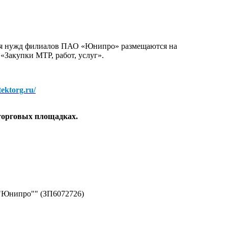
для нужд филиалов ПАО «Юнипро» размещаются на
 «Закупки МТР, работ, услуг».
/tektorg.ru/
торговых площадках.
 "Юнипро"" (ЗП6072726)