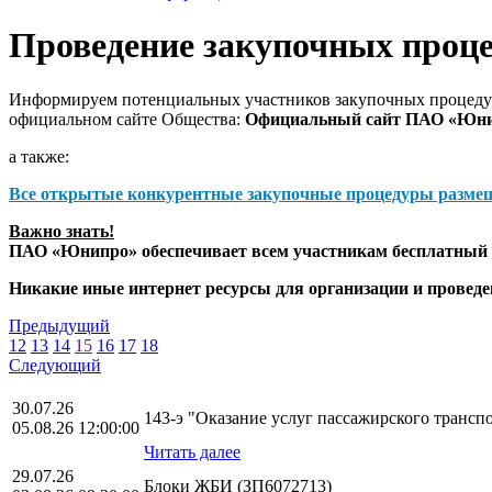
Проведение закупочных проц
Информируем потенциальных участников закупочных процедур
официальном сайте Общества:
Официальный сайт ПАО «Юн
а также:
Все открытые конкурентные закупочные процедуры разме
Важно знать!
ПАО «Юнипро» обеспечивает всем участникам бесплатный д
Никакие иные интернет ресурсы для организации и прове
Предыдущий
12
13
14
15
16
17
18
Следующий
30.07.26
143-э "Оказание услуг пассажирского транс
05.08.26 12:00:00
Читать далее
29.07.26
Блоки ЖБИ (ЗП6072713)