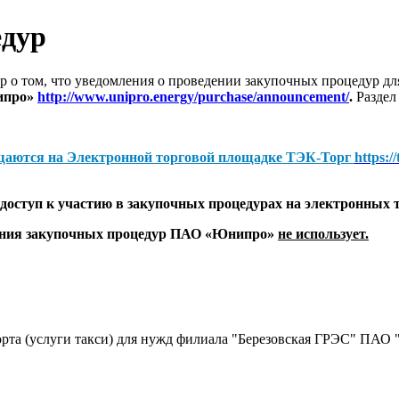
едур
 о том, что уведомления о проведении закупочных процедур 
ипро»
http://www.unipro.energy/purchase/announcement/
.
Раздел
щаются на
Электронной торговой площадке ТЭК-Торг
https:/
оступ к участию в закупочных процедурах на электронных 
дения закупочных процедур ПАО «Юнипро»
не использует.
порта (услуги такси) для нужд филиала "Березовская ГРЭС" ПАО