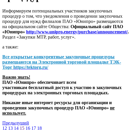
Информируем потенциальных участников закупочных
процедур о том, что уведомления о проведении закупочных
процедур для нужд филиалов ПАО «Юнипро» размещаются
на официальном сайте Общества:
Официальный сайт ПАО
«Юнипро»
http://www.unipro.energy/purchase/announcement/
.
Раздел «Закупки МТР, работ, услуг».
а также:
Все открытые конкурентные закупочные процедуры
размещаются на
Электронной торговой площадке ТЭК-
Торг
https://tektorg.ru/
Важно знать!
ПАО «Юнипро» обеспечивает всем
участникам бесплатный доступ к участию в закупочных
процедурах на электронных торговых площадках.
Никакие иные интернет ресурсы для организации и
проведения закупочных процедур ПАО «Юнипро»
не
использует.
Предыдущий
12
13
14
15
16
17
18