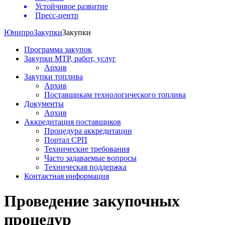
Устойчивое развитие
Пресс-центр
Юнипро
Закупки
Закупки
Программа закупок
Закупки МТР, работ, услуг
Архив
Закупки топлива
Архив
Поставщикам технологического топлива
Документы
Архив
Аккредитация поставщиков
Процедура аккредитации
Портал СРП
Технические требования
Часто задаваемые вопросы
Техническая поддержка
Контактная информация
Проведение закупочных
процедур