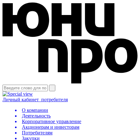
Личный кабинет
потребителя
О компании
Деятельность
Корпоративное управление
Акционерам и инвесторам
Потребителям
Закупки