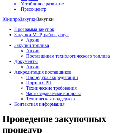
Устойчивое развитие
Пресс-центр
Юнипро
Закупки
Закупки
Программа закупок
Закупки МТР, работ, услуг
Архив
Закупки топлива
Архив
Поставщикам технологического топлива
Документы
Архив
Аккредитация поставщиков
Процедура аккредитации
Портал СРП
Технические требования
Часто задаваемые вопросы
Техническая поддержка
Контактная информация
Проведение закупочных
процедур