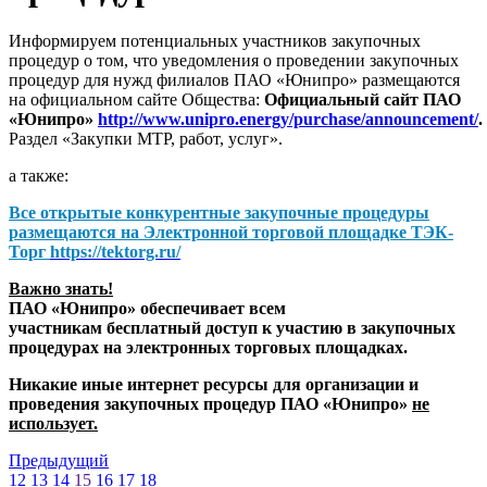
Информируем потенциальных участников закупочных
процедур о том, что уведомления о проведении закупочных
процедур для нужд филиалов ПАО «Юнипро» размещаются
на официальном сайте Общества:
Официальный сайт ПАО
«Юнипро»
http://www.unipro.energy/purchase/announcement/
.
Раздел «Закупки МТР, работ, услуг».
а также:
Все открытые конкурентные закупочные процедуры
размещаются на
Электронной торговой площадке ТЭК-
Торг
https://tektorg.ru/
Важно знать!
ПАО «Юнипро» обеспечивает всем
участникам бесплатный доступ к участию в закупочных
процедурах на электронных торговых площадках.
Никакие иные интернет ресурсы для организации и
проведения закупочных процедур ПАО «Юнипро»
не
использует.
Предыдущий
12
13
14
15
16
17
18