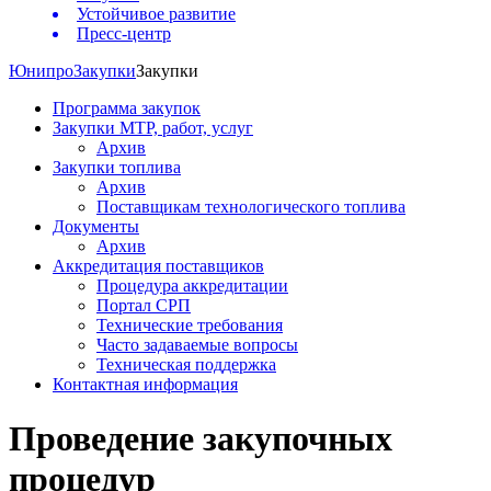
Устойчивое развитие
Пресс-центр
Юнипро
Закупки
Закупки
Программа закупок
Закупки МТР, работ, услуг
Архив
Закупки топлива
Архив
Поставщикам технологического топлива
Документы
Архив
Аккредитация поставщиков
Процедура аккредитации
Портал СРП
Технические требования
Часто задаваемые вопросы
Техническая поддержка
Контактная информация
Проведение закупочных
процедур