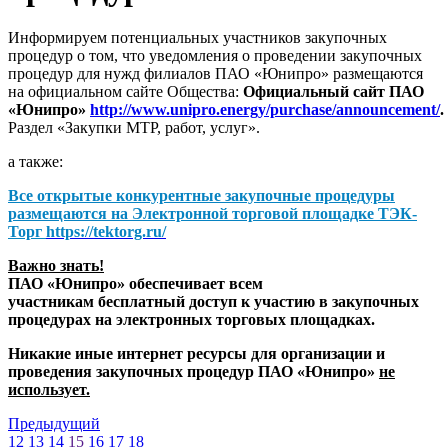
Информируем потенциальных участников закупочных
процедур о том, что уведомления о проведении закупочных
процедур для нужд филиалов ПАО «Юнипро» размещаются
на официальном сайте Общества:
Официальный сайт ПАО
«Юнипро»
http://www.unipro.energy/purchase/announcement/
.
Раздел «Закупки МТР, работ, услуг».
а также:
Все открытые конкурентные закупочные процедуры
размещаются на
Электронной торговой площадке ТЭК-
Торг
https://tektorg.ru/
Важно знать!
ПАО «Юнипро» обеспечивает всем
участникам бесплатный доступ к участию в закупочных
процедурах на электронных торговых площадках.
Никакие иные интернет ресурсы для организации и
проведения закупочных процедур ПАО «Юнипро»
не
использует.
Предыдущий
12
13
14
15
16
17
18