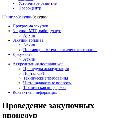
Устойчивое развитие
Пресс-центр
Юнипро
Закупки
Закупки
Программа закупок
Закупки МТР, работ, услуг
Архив
Закупки топлива
Архив
Поставщикам технологического топлива
Документы
Архив
Аккредитация поставщиков
Процедура аккредитации
Портал СРП
Технические требования
Часто задаваемые вопросы
Техническая поддержка
Контактная информация
Проведение закупочных
процедур