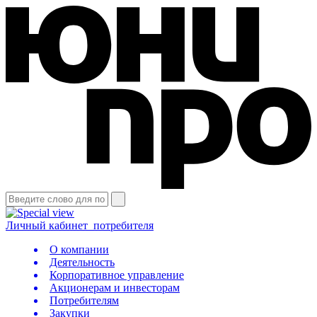
Личный кабинет
потребителя
О компании
Деятельность
Корпоративное управление
Акционерам и инвесторам
Потребителям
Закупки