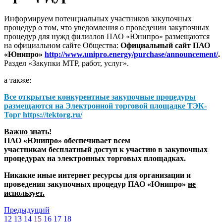
Информируем потенциальных участников закупочных
процедур о том, что уведомления о проведении закупочных
процедур для нужд филиалов ПАО «Юнипро» размещаются
на официальном сайте Общества:
Официальный сайт ПАО
«Юнипро»
http://www.unipro.energy/purchase/announcement/
.
Раздел «Закупки МТР, работ, услуг».
а также:
Все открытые конкурентные закупочные процедуры
размещаются на
Электронной торговой площадке ТЭК-
Торг
https://tektorg.ru/
Важно знать!
ПАО «Юнипро» обеспечивает всем
участникам бесплатный доступ к участию в закупочных
процедурах на электронных торговых площадках.
Никакие иные интернет ресурсы для организации и
проведения закупочных процедур ПАО «Юнипро»
не
использует.
Предыдущий
12
13
14
15
16
17
18