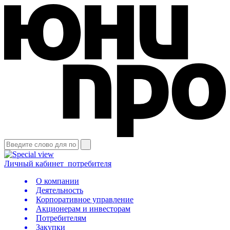
Личный кабинет
потребителя
О компании
Деятельность
Корпоративное управление
Акционерам и инвесторам
Потребителям
Закупки