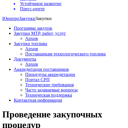
Устойчивое развитие
Пресс-центр
Юнипро
Закупки
Закупки
Программа закупок
Закупки МТР, работ, услуг
Архив
Закупки топлива
Архив
Поставщикам технологического топлива
Документы
Архив
Аккредитация поставщиков
Процедура аккредитации
Портал СРП
Технические требования
Часто задаваемые вопросы
Техническая поддержка
Контактная информация
Проведение закупочных
процедур