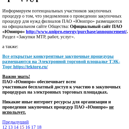
Информируем потенциальных участников закупочных
процедур о том, что уведомления о проведении закупочных
процедур для нужд филиалов ПАО «Юнипро» размещаются
на официальном сайте Общества:
Официальный сайт ПАО
«Юнипро»
http://www.unipro.energy/purchase/announcement/
.
Раздел «Закупки МТР, работ, услуг».
а также:
Все открытые конкурентные закупочные процедуры
размещаются на
Электронной торговой площадке ТЭК-
Торг
https://tektorg.ru/
Важно знать!
ПАО «Юнипро» обеспечивает всем
участникам бесплатный доступ к участию в закупочных
процедурах на электронных торговых площадках.
Никакие иные интернет ресурсы для организации и
проведения закупочных процедур ПАО «Юнипро»
не
использует.
Предыдущий
12
13
14
15
16
17
18