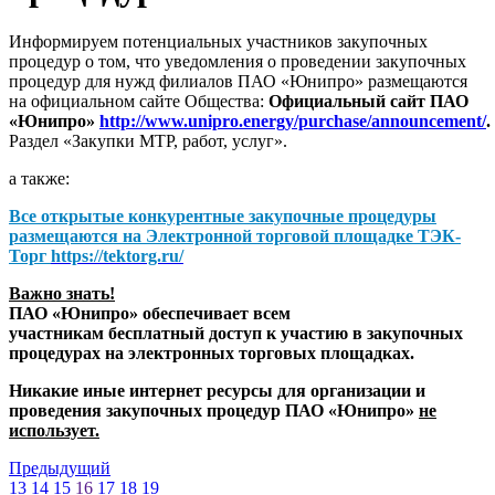
Информируем потенциальных участников закупочных
процедур о том, что уведомления о проведении закупочных
процедур для нужд филиалов ПАО «Юнипро» размещаются
на официальном сайте Общества:
Официальный сайт ПАО
«Юнипро»
http://www.unipro.energy/purchase/announcement/
.
Раздел «Закупки МТР, работ, услуг».
а также:
Все открытые конкурентные закупочные процедуры
размещаются на
Электронной торговой площадке ТЭК-
Торг
https://tektorg.ru/
Важно знать!
ПАО «Юнипро» обеспечивает всем
участникам бесплатный доступ к участию в закупочных
процедурах на электронных торговых площадках.
Никакие иные интернет ресурсы для организации и
проведения закупочных процедур ПАО «Юнипро»
не
использует.
Предыдущий
13
14
15
16
17
18
19