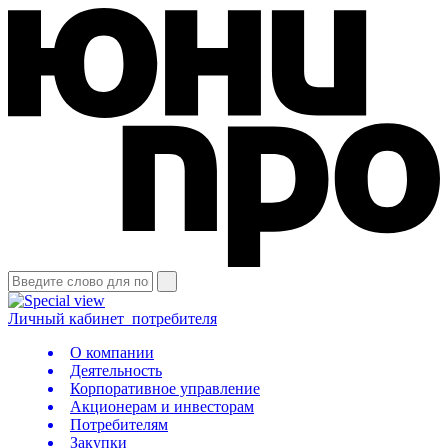
Личный кабинет
потребителя
О компании
Деятельность
Корпоративное управление
Акционерам и инвесторам
Потребителям
Закупки