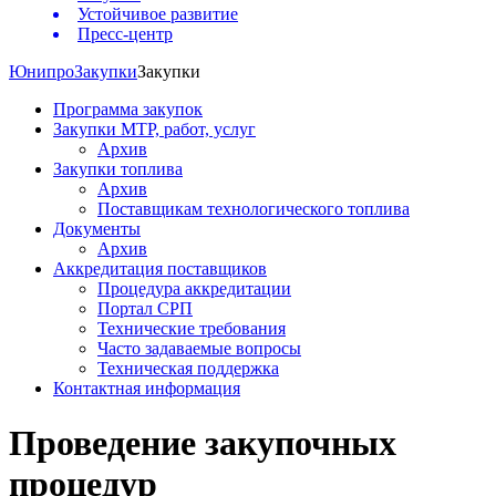
Устойчивое развитие
Пресс-центр
Юнипро
Закупки
Закупки
Программа закупок
Закупки МТР, работ, услуг
Архив
Закупки топлива
Архив
Поставщикам технологического топлива
Документы
Архив
Аккредитация поставщиков
Процедура аккредитации
Портал СРП
Технические требования
Часто задаваемые вопросы
Техническая поддержка
Контактная информация
Проведение закупочных
процедур