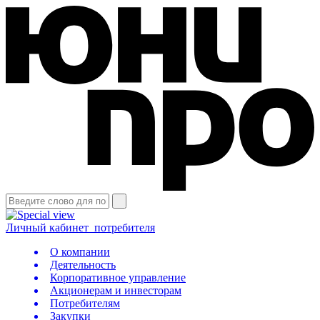
Личный кабинет
потребителя
О компании
Деятельность
Корпоративное управление
Акционерам и инвесторам
Потребителям
Закупки