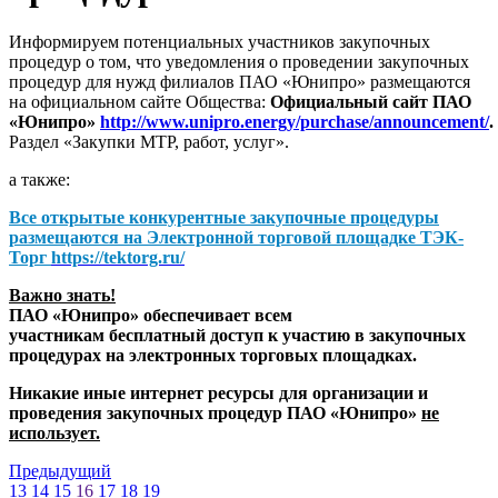
Информируем потенциальных участников закупочных
процедур о том, что уведомления о проведении закупочных
процедур для нужд филиалов ПАО «Юнипро» размещаются
на официальном сайте Общества:
Официальный сайт ПАО
«Юнипро»
http://www.unipro.energy/purchase/announcement/
.
Раздел «Закупки МТР, работ, услуг».
а также:
Все открытые конкурентные закупочные процедуры
размещаются на
Электронной торговой площадке ТЭК-
Торг
https://tektorg.ru/
Важно знать!
ПАО «Юнипро» обеспечивает всем
участникам бесплатный доступ к участию в закупочных
процедурах на электронных торговых площадках.
Никакие иные интернет ресурсы для организации и
проведения закупочных процедур ПАО «Юнипро»
не
использует.
Предыдущий
13
14
15
16
17
18
19