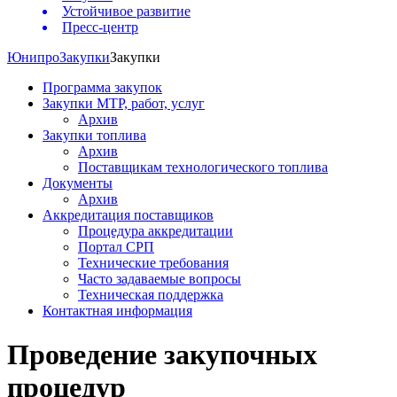
Устойчивое развитие
Пресс-центр
Юнипро
Закупки
Закупки
Программа закупок
Закупки МТР, работ, услуг
Архив
Закупки топлива
Архив
Поставщикам технологического топлива
Документы
Архив
Аккредитация поставщиков
Процедура аккредитации
Портал СРП
Технические требования
Часто задаваемые вопросы
Техническая поддержка
Контактная информация
Проведение закупочных
процедур