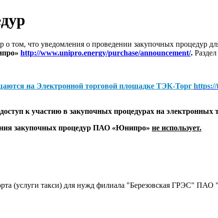
едур
 о том, что уведомления о проведении закупочных процедур 
ипро»
http://www.unipro.energy/purchase/announcement/
.
Раздел
щаются на
Электронной торговой площадке ТЭК-Торг
https:/
оступ к участию в закупочных процедурах на электронных 
дения закупочных процедур ПАО «Юнипро»
не использует.
порта (услуги такси) для нужд филиала "Березовская ГРЭС" ПАО