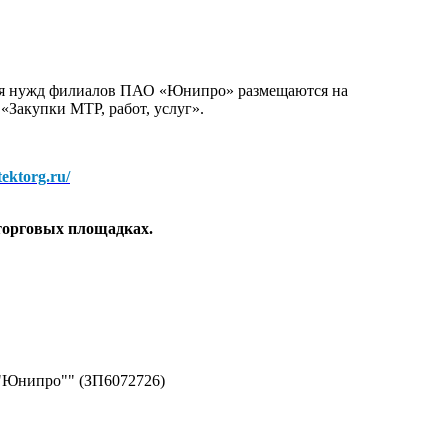
для нужд филиалов ПАО «Юнипро» размещаются на
 «Закупки МТР, работ, услуг».
/tektorg.ru/
торговых площадках.
 "Юнипро"" (ЗП6072726)