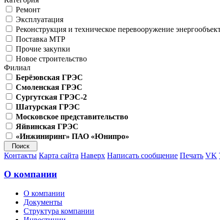
Ремонт
Эксплуатация
Реконструкция и техническое перевооружение энергообъек
Поставка МТР
Прочие закупки
Новое строительство
Филиал
Берёзовская ГРЭС
Смоленская ГРЭС
Сургутская ГРЭС-2
Шатурская ГРЭС
Московское представительство
Яйвинская ГРЭС
«Инжиниринг» ПАО «Юнипро»
Контакты
Карта сайта
Наверх
Написать сообщение
Печать
VK
О компании
О компании
Документы
Структура компании
Инвестиции