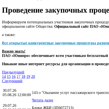
Проведение закупочных проц
Информируем потенциальных участников закупочных процедур
официальном сайте Общества:
Официальный сайт ПАО «Юн
а также:
Все открытые конкурентные закупочные процедуры разме
Важно знать!
ПАО «Юнипро» обеспечивает всем участникам бесплатный д
Никакие иные интернет ресурсы для организации и прове
Предыдущий
14
15
16
17
18
19
20
Следующий
30.07.26
143-э "Оказание услуг пассажирского транс
05.08.26 12:00:00
Читать далее
29.07.26
Блоки ЖБИ (ЗП6072713)