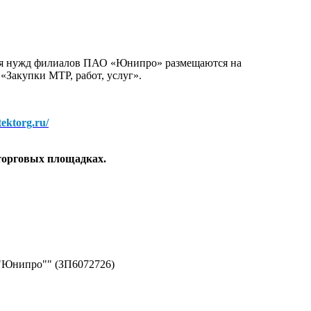
для нужд филиалов ПАО «Юнипро» размещаются на
 «Закупки МТР, работ, услуг».
/tektorg.ru/
торговых площадках.
 "Юнипро"" (ЗП6072726)