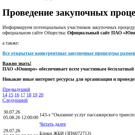
Проведение закупочных проц
Информируем потенциальных участников закупочных процедур
официальном сайте Общества:
Официальный сайт ПАО «Юн
а также:
Все открытые конкурентные закупочные процедуры разме
Важно знать!
ПАО «Юнипро» обеспечивает всем участникам бесплатный д
Никакие иные интернет ресурсы для организации и прове
Предыдущий
14
15
16
17
18
19
20
Следующий
30.07.26
143-э "Оказание услуг пассажирского транс
05.08.26 12:00:00
Читать далее
29.07.26
Блоки ЖБИ (ЗП6072713)