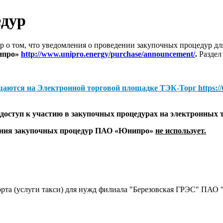
едур
 о том, что уведомления о проведении закупочных процедур 
ипро»
http://www.unipro.energy/purchase/announcement/
.
Раздел
щаются на
Электронной торговой площадке ТЭК-Торг
https:/
оступ к участию в закупочных процедурах на электронных 
дения закупочных процедур ПАО «Юнипро»
не использует.
порта (услуги такси) для нужд филиала "Березовская ГРЭС" ПАО