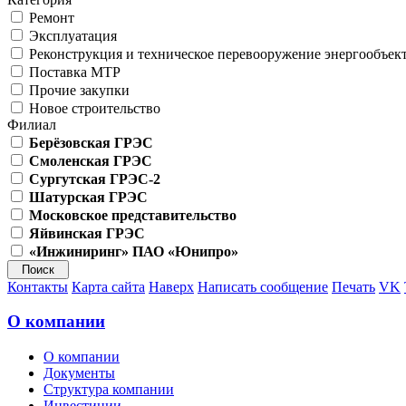
Ремонт
Эксплуатация
Реконструкция и техническое перевооружение энергообъек
Поставка МТР
Прочие закупки
Новое строительство
Филиал
Берёзовская ГРЭС
Смоленская ГРЭС
Сургутская ГРЭС-2
Шатурская ГРЭС
Московское представительство
Яйвинская ГРЭС
«Инжиниринг» ПАО «Юнипро»
Контакты
Карта сайта
Наверх
Написать сообщение
Печать
VK
О компании
О компании
Документы
Структура компании
Инвестиции