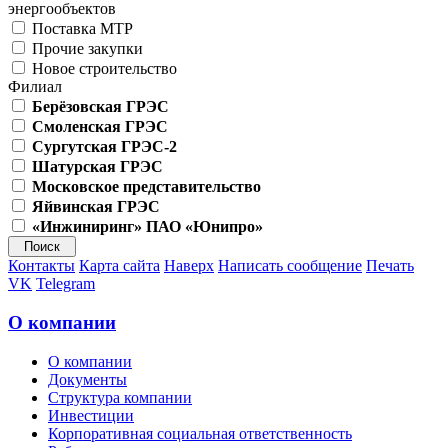
энергообъектов
Поставка МТР
Прочие закупки
Новое строительство
Филиал
Берёзовская ГРЭС
Смоленская ГРЭС
Сургутская ГРЭС-2
Шатурская ГРЭС
Московское представительство
Яйвинская ГРЭС
«Инжиниринг» ПАО «Юнипро»
Контакты
Карта сайта
Наверх
Написать сообщение
Печать
VK
Telegram
О компании
О компании
Документы
Структура компании
Инвестиции
Корпоративная социальная ответственность