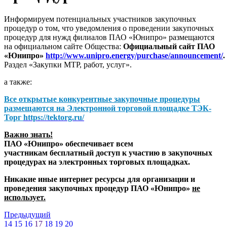
Информируем потенциальных участников закупочных
процедур о том, что уведомления о проведении закупочных
процедур для нужд филиалов ПАО «Юнипро» размещаются
на официальном сайте Общества:
Официальный сайт ПАО
«Юнипро»
http://www.unipro.energy/purchase/announcement/
.
Раздел «Закупки МТР, работ, услуг».
а также:
Все открытые конкурентные закупочные процедуры
размещаются на
Электронной торговой площадке ТЭК-
Торг
https://tektorg.ru/
Важно знать!
ПАО «Юнипро» обеспечивает всем
участникам бесплатный доступ к участию в закупочных
процедурах на электронных торговых площадках.
Никакие иные интернет ресурсы для организации и
проведения закупочных процедур ПАО «Юнипро»
не
использует.
Предыдущий
14
15
16
17
18
19
20