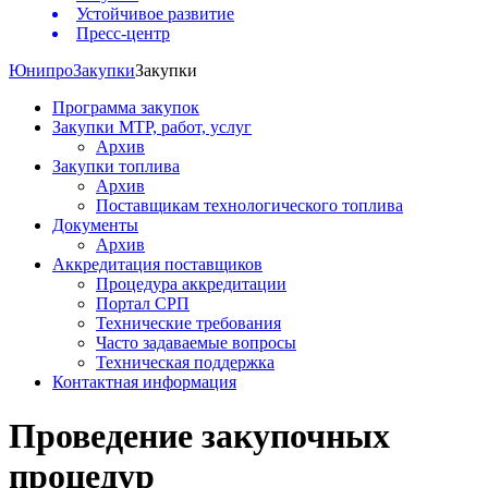
Устойчивое развитие
Пресс-центр
Юнипро
Закупки
Закупки
Программа закупок
Закупки МТР, работ, услуг
Архив
Закупки топлива
Архив
Поставщикам технологического топлива
Документы
Архив
Аккредитация поставщиков
Процедура аккредитации
Портал СРП
Технические требования
Часто задаваемые вопросы
Техническая поддержка
Контактная информация
Проведение закупочных
процедур