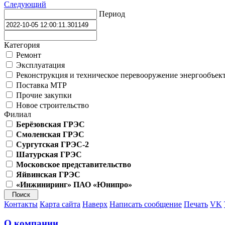
Следующий
Период
Категория
Ремонт
Эксплуатация
Реконструкция и техническое перевооружение энергообъек
Поставка МТР
Прочие закупки
Новое строительство
Филиал
Берёзовская ГРЭС
Смоленская ГРЭС
Сургутская ГРЭС-2
Шатурская ГРЭС
Московское представительство
Яйвинская ГРЭС
«Инжиниринг» ПАО «Юнипро»
Контакты
Карта сайта
Наверх
Написать сообщение
Печать
VK
О компании