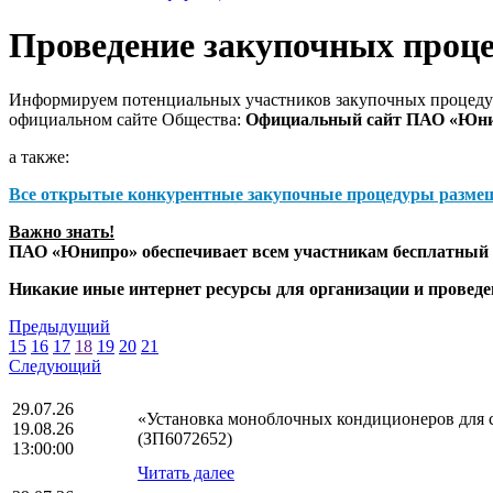
Проведение закупочных проц
Информируем потенциальных участников закупочных процедур
официальном сайте Общества:
Официальный сайт ПАО «Юн
а также:
Все открытые конкурентные закупочные процедуры разме
Важно знать!
ПАО «Юнипро» обеспечивает всем участникам бесплатный д
Никакие иные интернет ресурсы для организации и прове
Предыдущий
15
16
17
18
19
20
21
Следующий
29.07.26
«Установка моноблочных кондиционеров для с
19.08.26
(ЗП6072652)
13:00:00
Читать далее