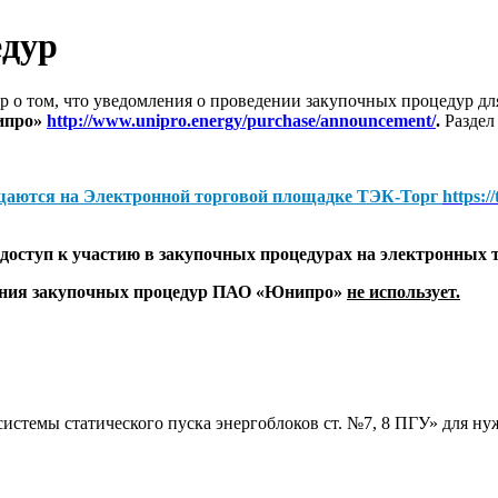
едур
 о том, что уведомления о проведении закупочных процедур 
ипро»
http://www.unipro.energy/purchase/announcement/
.
Раздел
щаются на
Электронной торговой площадке ТЭК-Торг
https:/
оступ к участию в закупочных процедурах на электронных 
дения закупочных процедур ПАО «Юнипро»
не использует.
истемы статического пуска энергоблоков ст. №7, 8 ПГУ» для н