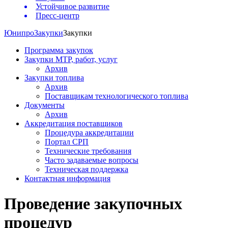
Устойчивое развитие
Пресс-центр
Юнипро
Закупки
Закупки
Программа закупок
Закупки МТР, работ, услуг
Архив
Закупки топлива
Архив
Поставщикам технологического топлива
Документы
Архив
Аккредитация поставщиков
Процедура аккредитации
Портал СРП
Технические требования
Часто задаваемые вопросы
Техническая поддержка
Контактная информация
Проведение закупочных
процедур