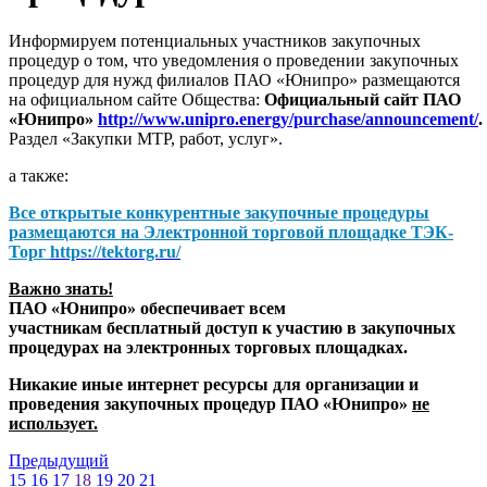
Информируем потенциальных участников закупочных
процедур о том, что уведомления о проведении закупочных
процедур для нужд филиалов ПАО «Юнипро» размещаются
на официальном сайте Общества:
Официальный сайт ПАО
«Юнипро»
http://www.unipro.energy/purchase/announcement/
.
Раздел «Закупки МТР, работ, услуг».
а также:
Все открытые конкурентные закупочные процедуры
размещаются на
Электронной торговой площадке ТЭК-
Торг
https://tektorg.ru/
Важно знать!
ПАО «Юнипро» обеспечивает всем
участникам бесплатный доступ к участию в закупочных
процедурах на электронных торговых площадках.
Никакие иные интернет ресурсы для организации и
проведения закупочных процедур ПАО «Юнипро»
не
использует.
Предыдущий
15
16
17
18
19
20
21