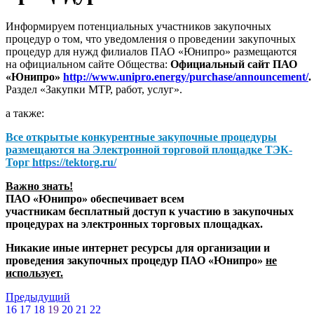
Информируем потенциальных участников закупочных
процедур о том, что уведомления о проведении закупочных
процедур для нужд филиалов ПАО «Юнипро» размещаются
на официальном сайте Общества:
Официальный сайт ПАО
«Юнипро»
http://www.unipro.energy/purchase/announcement/
.
Раздел «Закупки МТР, работ, услуг».
а также:
Все открытые конкурентные закупочные процедуры
размещаются на
Электронной торговой площадке ТЭК-
Торг
https://tektorg.ru/
Важно знать!
ПАО «Юнипро» обеспечивает всем
участникам бесплатный доступ к участию в закупочных
процедурах на электронных торговых площадках.
Никакие иные интернет ресурсы для организации и
проведения закупочных процедур ПАО «Юнипро»
не
использует.
Предыдущий
16
17
18
19
20
21
22