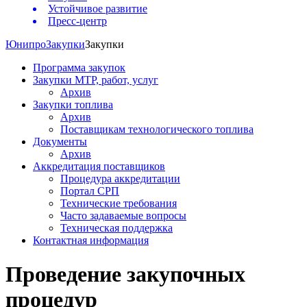
Устойчивое развитие
Пресс-центр
Юнипро
Закупки
Закупки
Программа закупок
Закупки МТР, работ, услуг
Архив
Закупки топлива
Архив
Поставщикам технологического топлива
Документы
Архив
Аккредитация поставщиков
Процедура аккредитации
Портал СРП
Технические требования
Часто задаваемые вопросы
Техническая поддержка
Контактная информация
Проведение закупочных
процедур