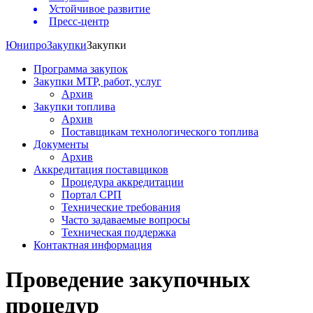
Устойчивое развитие
Пресс-центр
Юнипро
Закупки
Закупки
Программа закупок
Закупки МТР, работ, услуг
Архив
Закупки топлива
Архив
Поставщикам технологического топлива
Документы
Архив
Аккредитация поставщиков
Процедура аккредитации
Портал СРП
Технические требования
Часто задаваемые вопросы
Техническая поддержка
Контактная информация
Проведение закупочных
процедур