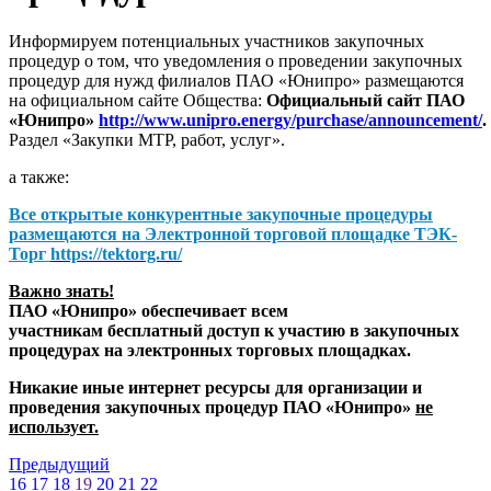
Информируем потенциальных участников закупочных
процедур о том, что уведомления о проведении закупочных
процедур для нужд филиалов ПАО «Юнипро» размещаются
на официальном сайте Общества:
Официальный сайт ПАО
«Юнипро»
http://www.unipro.energy/purchase/announcement/
.
Раздел «Закупки МТР, работ, услуг».
а также:
Все открытые конкурентные закупочные процедуры
размещаются на
Электронной торговой площадке ТЭК-
Торг
https://tektorg.ru/
Важно знать!
ПАО «Юнипро» обеспечивает всем
участникам бесплатный доступ к участию в закупочных
процедурах на электронных торговых площадках.
Никакие иные интернет ресурсы для организации и
проведения закупочных процедур ПАО «Юнипро»
не
использует.
Предыдущий
16
17
18
19
20
21
22