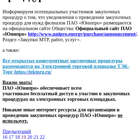
Информируем потенциальных участников закупочных
процедур о том, что уведомления о проведении закупочных
процедур для нужд филиалов ПАО «Юнипро» размещаются
на официальном сайте Общества:
Официальный сайт ПАО
«Юнипро»
http://www.unipro.energy/purchase/announcement/
.
Раздел «Закупки МТР, работ, услуг».
а также:
Все открытые конкурентные закупочные процедуры
размещаются на
Электронной торговой площадке ТЭК-
Торг
https://tektorg.ru/
Важно знать!
ПАО «Юнипро» обеспечивает всем
участникам бесплатный доступ к участию в закупочных
процедурах на электронных торговых площадках.
Никакие иные интернет ресурсы для организации и
проведения закупочных процедур ПАО «Юнипро»
не
использует.
Предыдущий
16
17
18
19
20
21
22