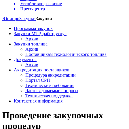
Устойчивое развитие
Пресс-центр
Юнипро
Закупки
Закупки
Программа закупок
Закупки МТР, работ, услуг
Архив
Закупки топлива
Архив
Поставщикам технологического топлива
Документы
Архив
Аккредитация поставщиков
Процедура аккредитации
Портал СРП
Технические требования
Часто задаваемые вопросы
Техническая поддержка
Контактная информация
Проведение закупочных
процедур