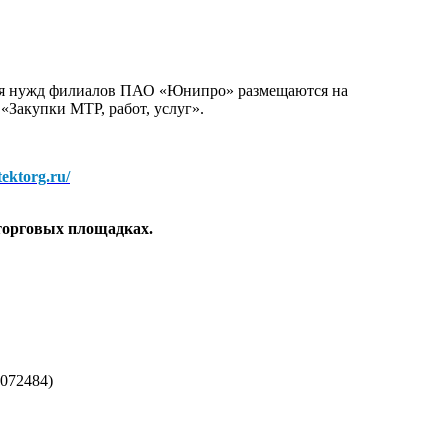
для нужд филиалов ПАО «Юнипро» размещаются на
 «Закупки МТР, работ, услуг».
/tektorg.ru/
торговых площадках.
072484)