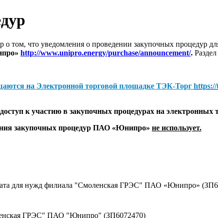
едур
 о том, что уведомления о проведении закупочных процедур 
ипро»
http://www.unipro.energy/purchase/announcement/
.
Раздел
щаются на
Электронной торговой площадке ТЭК-Торг
https:/
оступ к участию в закупочных процедурах на электронных 
дения закупочных процедур ПАО «Юнипро»
не использует.
оката для нужд филиала "Смоленская ГРЭС" ПАО «Юнипро» (ЗП6
ленская ГРЭС" ПАО "Юнипро" (ЗП6072470)