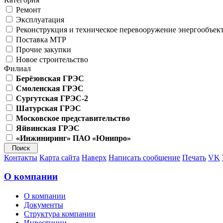
Ремонт
Эксплуатация
Реконструкция и техническое перевооружение энергообъек
Поставка МТР
Прочие закупки
Новое строительство
Филиал
Берёзовская ГРЭС
Смоленская ГРЭС
Сургутская ГРЭС-2
Шатурская ГРЭС
Московское представительство
Яйвинская ГРЭС
«Инжиниринг» ПАО «Юнипро»
Контакты
Карта сайта
Наверх
Написать сообщение
Печать
VK
О компании
О компании
Документы
Структура компании
Инвестиции