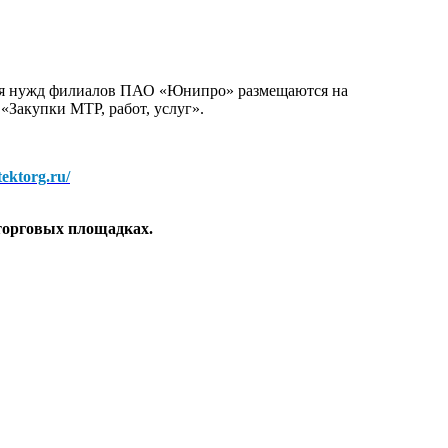
для нужд филиалов ПАО «Юнипро» размещаются на
 «Закупки МТР, работ, услуг».
/tektorg.ru/
торговых площадках.