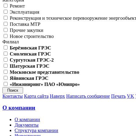
Ремонт
Эксплуатация
Реконструкция и техническое перевооружение энергообъек
Поставка МТР
Прочие закупки
Новое строительство
Филиал
Берёзовская ГРЭС
Смоленская ГРЭС
Сургутская ГРЭС-2
Шатурская ГРЭС
Московское представительство
Яйвинская ГРЭС
«Инжиниринг» ПАО «Юнипро»
Контакты
Карта сайта
Наверх
Написать сообщение
Печать
VK
О компании
О компании
Документы
Структура компании
Инвестиции