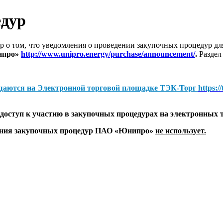
едур
 о том, что уведомления о проведении закупочных процедур 
ипро»
http://www.unipro.energy/purchase/announcement/
.
Раздел
щаются на
Электронной торговой площадке ТЭК-Торг
https:/
оступ к участию в закупочных процедурах на электронных 
дения закупочных процедур ПАО «Юнипро»
не использует.