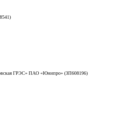
8541)
резовская ГРЭС» ПАО «Юнипро» (ЗП608196)