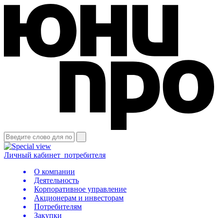
Личный кабинет
потребителя
О компании
Деятельность
Корпоративное управление
Акционерам и инвесторам
Потребителям
Закупки