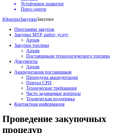
Устойчивое развитие
Пресс-центр
Юнипро
Закупки
Закупки
Программа закупок
Закупки МТР, работ, услуг
Архив
Закупки топлива
Архив
Поставщикам технологического топлива
Документы
Архив
Аккредитация поставщиков
Процедура аккредитации
Портал СРП
Технические требования
Часто задаваемые вопросы
Техническая поддержка
Контактная информация
Проведение закупочных
процедур