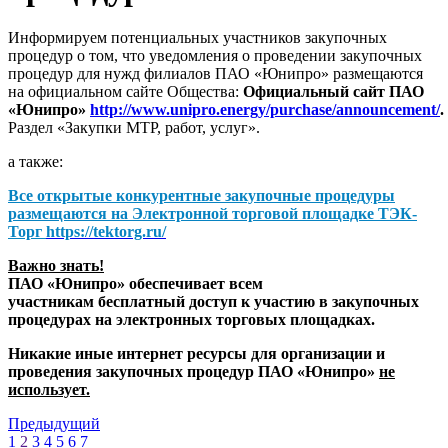
Информируем потенциальных участников закупочных
процедур о том, что уведомления о проведении закупочных
процедур для нужд филиалов ПАО «Юнипро» размещаются
на официальном сайте Общества:
Официальный сайт ПАО
«Юнипро»
http://www.unipro.energy/purchase/announcement/
.
Раздел «Закупки МТР, работ, услуг».
а также:
Все открытые конкурентные закупочные процедуры
размещаются на
Электронной торговой площадке ТЭК-
Торг
https://tektorg.ru/
Важно знать!
ПАО «Юнипро» обеспечивает всем
участникам бесплатный доступ к участию в закупочных
процедурах на электронных торговых площадках.
Никакие иные интернет ресурсы для организации и
проведения закупочных процедур ПАО «Юнипро»
не
использует.
Предыдущий
1
2
3
4
5
6
7