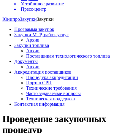
Устойчивое развитие
Пресс-центр
Юнипро
Закупки
Закупки
Программа закупок
Закупки МТР, работ, услуг
Архив
Закупки топлива
Архив
Поставщикам технологического топлива
Документы
Архив
Аккредитация поставщиков
Процедура аккредитации
Портал СРП
Технические требования
Часто задаваемые вопросы
Техническая поддержка
Контактная информация
Проведение закупочных
процедур