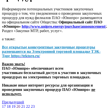
Информируем потенциальных участников закупочных
процедур о том, что уведомления о проведении закупочных
процедур для нужд филиалов ПАО «Юнипро» размещаются
на официальном сайте Общества:
Официальный сайт ПАО
«Юнипро»
http://www.unipro.energy/purchase/announcement/
.
Раздел «Закупки МТР, работ, услуг».
а также:
Все открытые конкурентные закупочные процедуры
размещаются на
Электронной торговой площадке ТЭК-
Торг
https://tektorg.ru/
Важно знать!
ПАО «Юнипро» обеспечивает всем
участникам бесплатный доступ к участию в закупочных
процедурах на электронных торговых площадках.
Никакие иные интернет ресурсы для организации и
проведения закупочных процедур ПАО «Юнипро»
не
использует.
Предыдущий
17
18
19
20
21
22
23