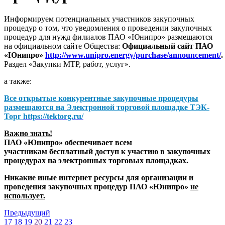
Информируем потенциальных участников закупочных
процедур о том, что уведомления о проведении закупочных
процедур для нужд филиалов ПАО «Юнипро» размещаются
на официальном сайте Общества:
Официальный сайт ПАО
«Юнипро»
http://www.unipro.energy/purchase/announcement/
.
Раздел «Закупки МТР, работ, услуг».
а также:
Все открытые конкурентные закупочные процедуры
размещаются на
Электронной торговой площадке ТЭК-
Торг
https://tektorg.ru/
Важно знать!
ПАО «Юнипро» обеспечивает всем
участникам бесплатный доступ к участию в закупочных
процедурах на электронных торговых площадках.
Никакие иные интернет ресурсы для организации и
проведения закупочных процедур ПАО «Юнипро»
не
использует.
Предыдущий
17
18
19
20
21
22
23