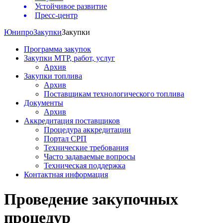
Устойчивое развитие
Пресс-центр
Юнипро
Закупки
Закупки
Программа закупок
Закупки МТР, работ, услуг
Архив
Закупки топлива
Архив
Поставщикам технологического топлива
Документы
Архив
Аккредитация поставщиков
Процедура аккредитации
Портал СРП
Технические требования
Часто задаваемые вопросы
Техническая поддержка
Контактная информация
Проведение закупочных
процедур