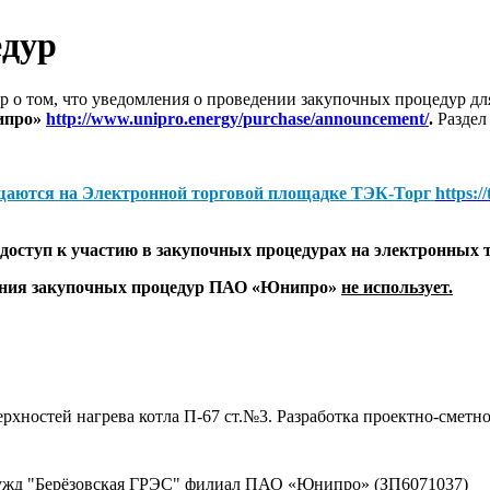
едур
 о том, что уведомления о проведении закупочных процедур 
ипро»
http://www.unipro.energy/purchase/announcement/
.
Раздел
щаются на
Электронной торговой площадке ТЭК-Торг
https:/
оступ к участию в закупочных процедурах на электронных 
дения закупочных процедур ПАО «Юнипро»
не использует.
хностей нагрева котла П-67 ст.№3. Разработка проектно-сметн
 нужд "Берёзовская ГРЭС" филиал ПАО «Юнипро» (ЗП6071037)