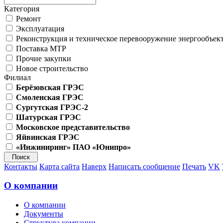
Категория
Ремонт
Эксплуатация
Реконструкция и техническое перевооружение энергообъек
Поставка МТР
Прочие закупки
Новое строительство
Филиал
Берёзовская ГРЭС
Смоленская ГРЭС
Сургутская ГРЭС-2
Шатурская ГРЭС
Московское представительство
Яйвинская ГРЭС
«Инжиниринг» ПАО «Юнипро»
Контакты
Карта сайта
Наверх
Написать сообщение
Печать
VK
О компании
О компании
Документы
Структура компании