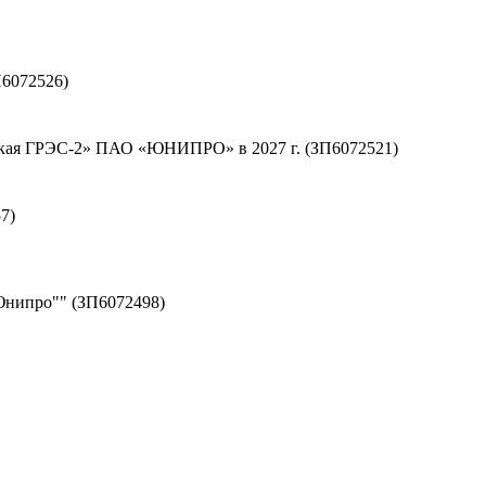
6072526)
тская ГРЭС-2» ПАО «ЮНИПРО» в 2027 г. (ЗП6072521)
7)
Юнипро"" (ЗП6072498)