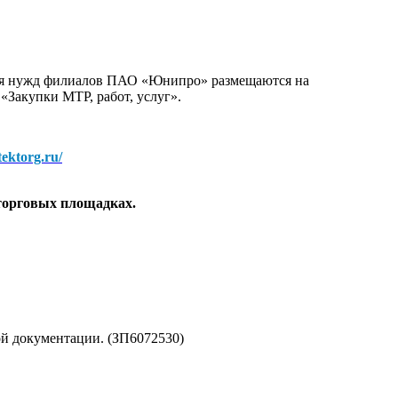
для нужд филиалов ПАО «Юнипро» размещаются на
 «Закупки МТР, работ, услуг».
/tektorg.ru/
торговых площадках.
ой документации. (ЗП6072530)