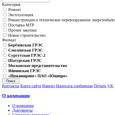
Категория
Ремонт
Эксплуатация
Реконструкция и техническое перевооружение энергообъек
Поставка МТР
Прочие закупки
Новое строительство
Филиал
Берёзовская ГРЭС
Смоленская ГРЭС
Сургутская ГРЭС-2
Шатурская ГРЭС
Московское представительство
Яйвинская ГРЭС
«Инжиниринг» ПАО «Юнипро»
Контакты
Карта сайта
Наверх
Написать сообщение
Печать
VK
О компании
О компании
Документы
Структура компании