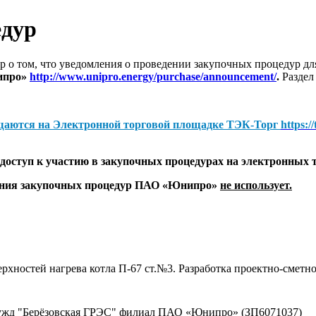
едур
 о том, что уведомления о проведении закупочных процедур 
ипро»
http://www.unipro.energy/purchase/announcement/
.
Раздел
щаются на
Электронной торговой площадке ТЭК-Торг
https:/
оступ к участию в закупочных процедурах на электронных 
дения закупочных процедур ПАО «Юнипро»
не использует.
хностей нагрева котла П-67 ст.№3. Разработка проектно-сметн
 нужд "Берёзовская ГРЭС" филиал ПАО «Юнипро» (ЗП6071037)