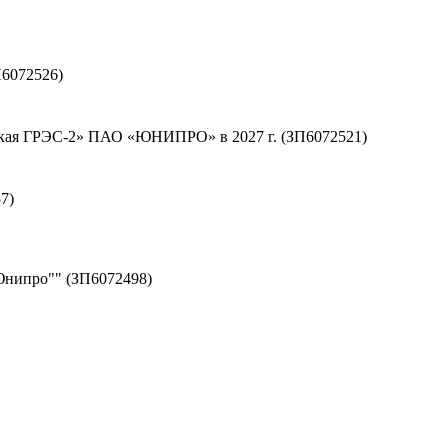
6072526)
тская ГРЭС-2» ПАО «ЮНИПРО» в 2027 г. (ЗП6072521)
7)
Юнипро"" (ЗП6072498)