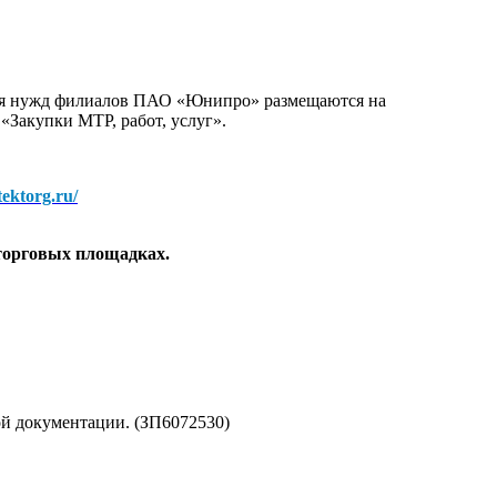
для нужд филиалов ПАО «Юнипро» размещаются на
 «Закупки МТР, работ, услуг».
/tektorg.ru/
торговых площадках.
ой документации. (ЗП6072530)