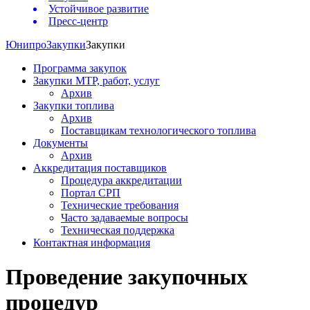
Устойчивое развитие
Пресс-центр
Юнипро
Закупки
Закупки
Программа закупок
Закупки МТР, работ, услуг
Архив
Закупки топлива
Архив
Поставщикам технологического топлива
Документы
Архив
Аккредитация поставщиков
Процедура аккредитации
Портал СРП
Технические требования
Часто задаваемые вопросы
Техническая поддержка
Контактная информация
Проведение закупочных
процедур