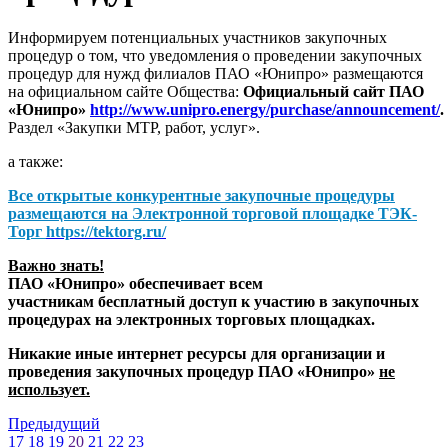
Информируем потенциальных участников закупочных
процедур о том, что уведомления о проведении закупочных
процедур для нужд филиалов ПАО «Юнипро» размещаются
на официальном сайте Общества:
Официальный сайт ПАО
«Юнипро»
http://www.unipro.energy/purchase/announcement/
.
Раздел «Закупки МТР, работ, услуг».
а также:
Все открытые конкурентные закупочные процедуры
размещаются на
Электронной торговой площадке ТЭК-
Торг
https://tektorg.ru/
Важно знать!
ПАО «Юнипро» обеспечивает всем
участникам бесплатный доступ к участию в закупочных
процедурах на электронных торговых площадках.
Никакие иные интернет ресурсы для организации и
проведения закупочных процедур ПАО «Юнипро»
не
использует.
Предыдущий
17
18
19
20
21
22
23