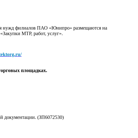
для нужд филиалов ПАО «Юнипро» размещаются на
 «Закупки МТР, работ, услуг».
/tektorg.ru/
торговых площадках.
ой документации. (ЗП6072530)