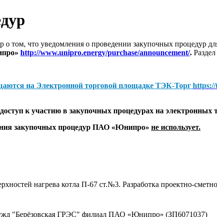
едур
 о том, что уведомления о проведении закупочных процедур 
ипро»
http://www.unipro.energy/purchase/announcement/
.
Раздел
щаются на
Электронной торговой площадке ТЭК-Торг
https:/
оступ к участию в закупочных процедурах на электронных 
дения закупочных процедур ПАО «Юнипро»
не использует.
хностей нагрева котла П-67 ст.№3. Разработка проектно-сметн
 нужд "Берёзовская ГРЭС" филиал ПАО «Юнипро» (ЗП6071037)