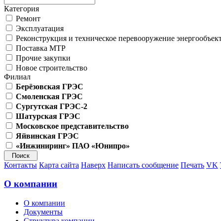
Категория
Ремонт
Эксплуатация
Реконструкция и техническое перевооружение энергообъек
Поставка МТР
Прочие закупки
Новое строительство
Филиал
Берёзовская ГРЭС
Смоленская ГРЭС
Сургутская ГРЭС-2
Шатурская ГРЭС
Московское представительство
Яйвинская ГРЭС
«Инжиниринг» ПАО «Юнипро»
Контакты
Карта сайта
Наверх
Написать сообщение
Печать
VK
О компании
О компании
Документы
Структура компании