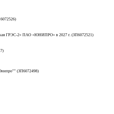
6072526)
тская ГРЭС-2» ПАО «ЮНИПРО» в 2027 г. (ЗП6072521)
7)
Юнипро"" (ЗП6072498)