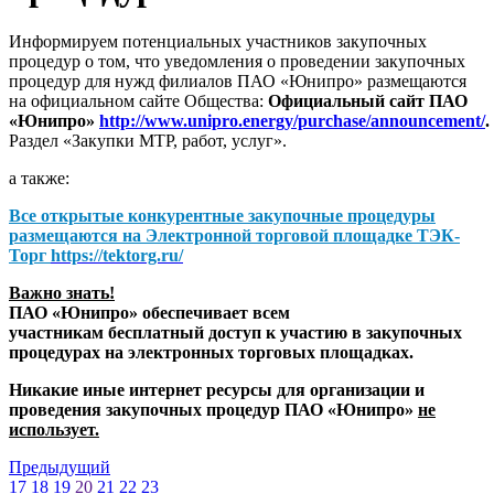
Информируем потенциальных участников закупочных
процедур о том, что уведомления о проведении закупочных
процедур для нужд филиалов ПАО «Юнипро» размещаются
на официальном сайте Общества:
Официальный сайт ПАО
«Юнипро»
http://www.unipro.energy/purchase/announcement/
.
Раздел «Закупки МТР, работ, услуг».
а также:
Все открытые конкурентные закупочные процедуры
размещаются на
Электронной торговой площадке ТЭК-
Торг
https://tektorg.ru/
Важно знать!
ПАО «Юнипро» обеспечивает всем
участникам бесплатный доступ к участию в закупочных
процедурах на электронных торговых площадках.
Никакие иные интернет ресурсы для организации и
проведения закупочных процедур ПАО «Юнипро»
не
использует.
Предыдущий
17
18
19
20
21
22
23