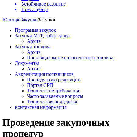
Устойчивое развитие
Пресс-центр
Юнипро
Закупки
Закупки
Программа закупок
Закупки МТР, работ, услуг
Архив
Закупки топлива
Архив
Поставщикам технологического топлива
Документы
Архив
Аккредитация поставщиков
Процедура аккредитации
Портал СРП
Технические требования
Часто задаваемые вопросы
Техническая поддержка
Контактная информация
Проведение закупочных
процедур