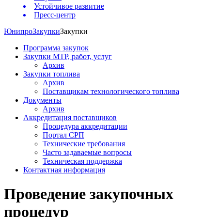
Устойчивое развитие
Пресс-центр
Юнипро
Закупки
Закупки
Программа закупок
Закупки МТР, работ, услуг
Архив
Закупки топлива
Архив
Поставщикам технологического топлива
Документы
Архив
Аккредитация поставщиков
Процедура аккредитации
Портал СРП
Технические требования
Часто задаваемые вопросы
Техническая поддержка
Контактная информация
Проведение закупочных
процедур