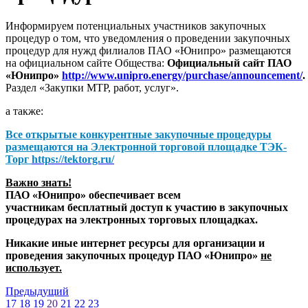
Информируем потенциальных участников закупочных
процедур о том, что уведомления о проведении закупочных
процедур для нужд филиалов ПАО «Юнипро» размещаются
на официальном сайте Общества:
Официальный сайт ПАО
«Юнипро»
http://www.unipro.energy/purchase/announcement/
.
Раздел «Закупки МТР, работ, услуг».
а также:
Все открытые конкурентные закупочные процедуры
размещаются на
Электронной торговой площадке ТЭК-
Торг
https://tektorg.ru/
Важно знать!
ПАО «Юнипро» обеспечивает всем
участникам бесплатный доступ к участию в закупочных
процедурах на электронных торговых площадках.
Никакие иные интернет ресурсы для организации и
проведения закупочных процедур ПАО «Юнипро»
не
использует.
Предыдущий
17
18
19
20
21
22
23