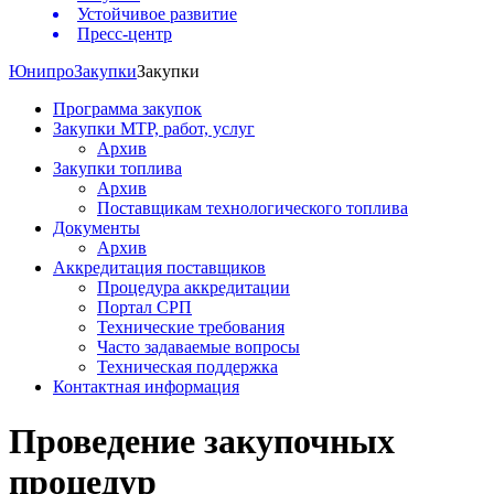
Устойчивое развитие
Пресс-центр
Юнипро
Закупки
Закупки
Программа закупок
Закупки МТР, работ, услуг
Архив
Закупки топлива
Архив
Поставщикам технологического топлива
Документы
Архив
Аккредитация поставщиков
Процедура аккредитации
Портал СРП
Технические требования
Часто задаваемые вопросы
Техническая поддержка
Контактная информация
Проведение закупочных
процедур