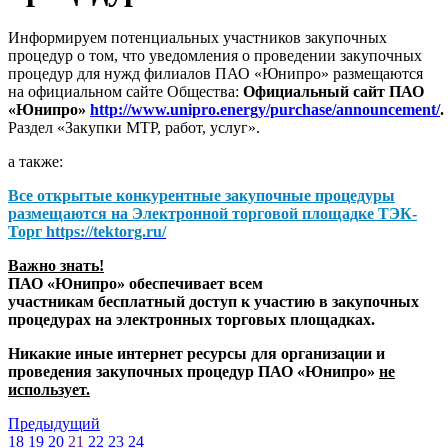
Информируем потенциальных участников закупочных
процедур о том, что уведомления о проведении закупочных
процедур для нужд филиалов ПАО «Юнипро» размещаются
на официальном сайте Общества:
Официальный сайт ПАО
«Юнипро»
http://www.unipro.energy/purchase/announcement/
.
Раздел «Закупки МТР, работ, услуг».
а также:
Все открытые конкурентные закупочные процедуры
размещаются на
Электронной торговой площадке ТЭК-
Торг
https://tektorg.ru/
Важно знать!
ПАО «Юнипро» обеспечивает всем
участникам бесплатный доступ к участию в закупочных
процедурах на электронных торговых площадках.
Никакие иные интернет ресурсы для организации и
проведения закупочных процедур ПАО «Юнипро»
не
использует.
Предыдущий
18
19
20
21
22
23
24