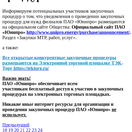
Информируем потенциальных участников закупочных
процедур о том, что уведомления о проведении закупочных
процедур для нужд филиалов ПАО «Юнипро» размещаются
на официальном сайте Общества:
Официальный сайт ПАО
«Юнипро»
http://www.unipro.energy/purchase/announcement/
.
Раздел «Закупки МТР, работ, услуг».
а также:
Все открытые конкурентные закупочные процедуры
размещаются на
Электронной торговой площадке ТЭК-
Торг
https://tektorg.ru/
Важно знать!
ПАО «Юнипро» обеспечивает всем
участникам бесплатный доступ к участию в закупочных
процедурах на электронных торговых площадках.
Никакие иные интернет ресурсы для организации и
проведения закупочных процедур ПАО «Юнипро»
не
использует.
Предыдущий
18
19
20
21
22
23
24