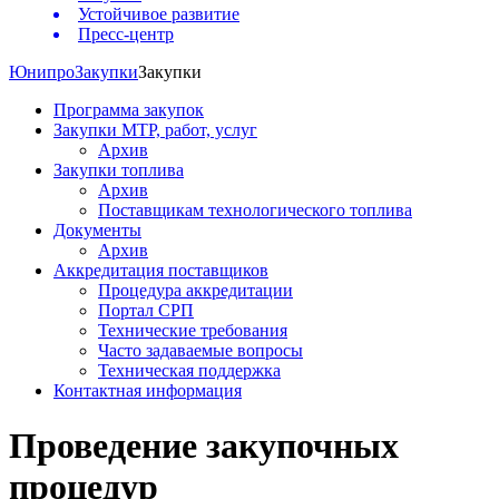
Устойчивое развитие
Пресс-центр
Юнипро
Закупки
Закупки
Программа закупок
Закупки МТР, работ, услуг
Архив
Закупки топлива
Архив
Поставщикам технологического топлива
Документы
Архив
Аккредитация поставщиков
Процедура аккредитации
Портал СРП
Технические требования
Часто задаваемые вопросы
Техническая поддержка
Контактная информация
Проведение закупочных
процедур