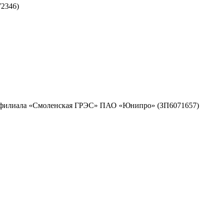
2346)
ужд филиала «Смоленская ГРЭС» ПАО «Юнипро» (ЗП6071657)