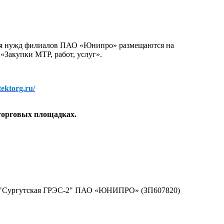
для нужд филиалов ПАО «Юнипро» размещаются на
 «Закупки МТР, работ, услуг».
/tektorg.ru/
торговых площадках.
ла "Сургутская ГРЭС-2" ПАО «ЮНИПРО» (ЗП607820)