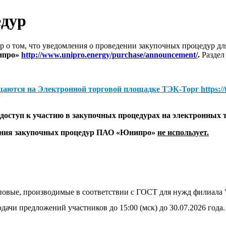
едур
 о том, что уведомления о проведении закупочных процедур 
ипро»
http://www.unipro.energy/purchase/announcement/
.
Раздел
щаются на
Электронной торговой площадке ТЭК-Торг
https:/
оступ к участию в закупочных процедурах на электронных 
дения закупочных процедур ПАО «Юнипро»
не использует.
иповые, производимые в соответствии с ГОСТ для нужд филиа
дачи предложений участников до 15:00 (мск) до 30.07.2026 года.