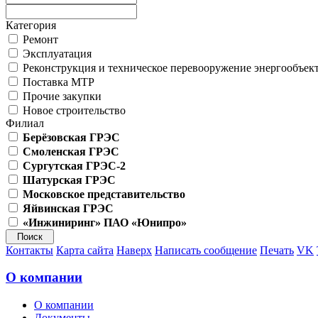
Категория
Ремонт
Эксплуатация
Реконструкция и техническое перевооружение энергообъек
Поставка МТР
Прочие закупки
Новое строительство
Филиал
Берёзовская ГРЭС
Смоленская ГРЭС
Сургутская ГРЭС-2
Шатурская ГРЭС
Московское представительство
Яйвинская ГРЭС
«Инжиниринг» ПАО «Юнипро»
Контакты
Карта сайта
Наверх
Написать сообщение
Печать
VK
О компании
О компании
Документы