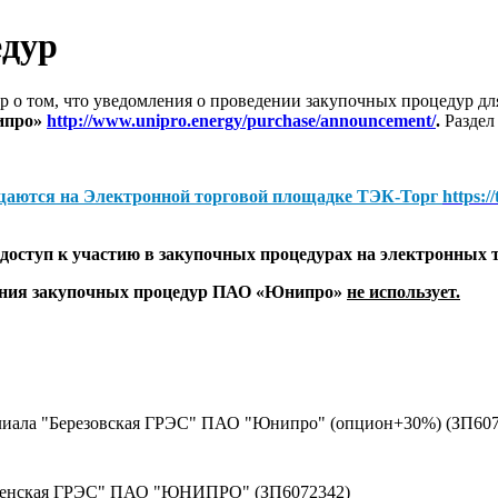
едур
 о том, что уведомления о проведении закупочных процедур 
ипро»
http://www.unipro.energy/purchase/announcement/
.
Раздел
щаются на
Электронной торговой площадке ТЭК-Торг
https:/
оступ к участию в закупочных процедурах на электронных 
дения закупочных процедур ПАО «Юнипро»
не использует.
лиала "Березовская ГРЭС" ПАО "Юнипро" (опцион+30%) (ЗП607
оленская ГРЭС" ПАО "ЮНИПРО" (ЗП6072342)