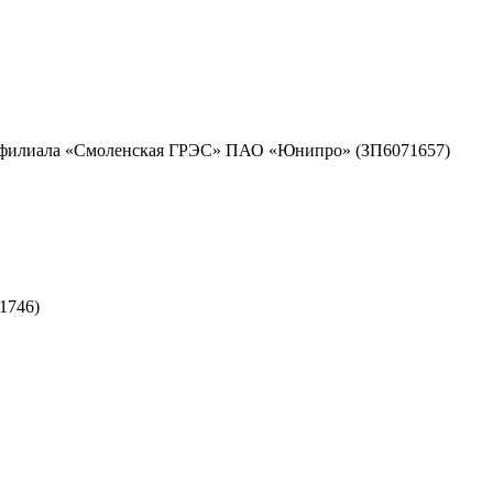
ужд филиала «Смоленская ГРЭС» ПАО «Юнипро» (ЗП6071657)
1746)