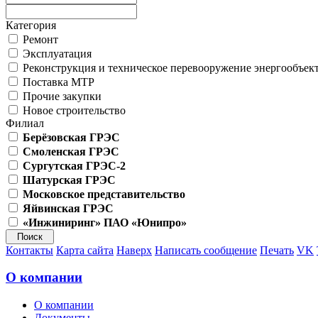
Категория
Ремонт
Эксплуатация
Реконструкция и техническое перевооружение энергообъек
Поставка МТР
Прочие закупки
Новое строительство
Филиал
Берёзовская ГРЭС
Смоленская ГРЭС
Сургутская ГРЭС-2
Шатурская ГРЭС
Московское представительство
Яйвинская ГРЭС
«Инжиниринг» ПАО «Юнипро»
Контакты
Карта сайта
Наверх
Написать сообщение
Печать
VK
О компании
О компании
Документы