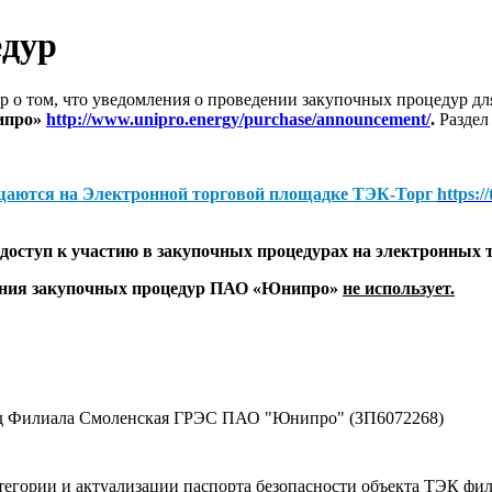
едур
 о том, что уведомления о проведении закупочных процедур 
ипро»
http://www.unipro.energy/purchase/announcement/
.
Раздел
щаются на
Электронной торговой площадке ТЭК-Торг
https:/
оступ к участию в закупочных процедурах на электронных 
дения закупочных процедур ПАО «Юнипро»
не использует.
жд Филиала Смоленская ГРЭС ПАО "Юнипро" (ЗП6072268)
атегории и актуализации паспорта безопасности объекта ТЭК 