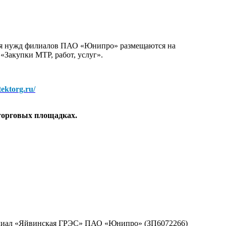
для нужд филиалов ПАО «Юнипро» размещаются на
 «Закупки МТР, работ, услуг».
/tektorg.ru/
торговых площадках.
филиал «Яйвинская ГРЭС» ПАО «Юнипро» (ЗП6072266)