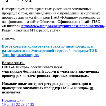
Информируем потенциальных участников закупочных
процедур о том, что уведомления о проведении закупочных
процедур для нужд филиалов ПАО «Юнипро» размещаются
на официальном сайте Общества:
Официальный сайт ПАО
«Юнипро»
http://www.unipro.energy/purchase/announcement/
.
Раздел «Закупки МТР, работ, услуг».
а также:
Все открытые конкурентные закупочные процедуры
размещаются на
Электронной торговой площадке ТЭК-
Торг
https://tektorg.ru/
Важно знать!
ПАО «Юнипро» обеспечивает всем
участникам бесплатный доступ к участию в закупочных
процедурах на электронных торговых площадках.
Никакие иные интернет ресурсы для организации и
проведения закупочных процедур ПАО «Юнипро»
не
использует.
Предыдущий
19
20
21
22
23
24
25