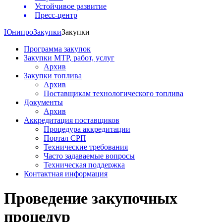
Устойчивое развитие
Пресс-центр
Юнипро
Закупки
Закупки
Программа закупок
Закупки МТР, работ, услуг
Архив
Закупки топлива
Архив
Поставщикам технологического топлива
Документы
Архив
Аккредитация поставщиков
Процедура аккредитации
Портал СРП
Технические требования
Часто задаваемые вопросы
Техническая поддержка
Контактная информация
Проведение закупочных
процедур